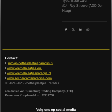
Type: Base Card
#14: Roy Stroeve (ADO Den
Haag)
D
D
S
D
e
e
h
e
l
e
a
l
e
l
r
e
n
e
n
Contact:
E
info@voetbalplaatjesparadijs.nl
I
www.voetbalplaatjes.eu
I
www.voetbalplaatjesparadijs.nl
I
www.soccercardsparadise.com
© 2021-2026 Voetbalplaatjes Paradijs
een divisie van Tuinenburg Trading Company (TTC)
Kamer van Koophandel nr.: 92414788
Volg ons op social media