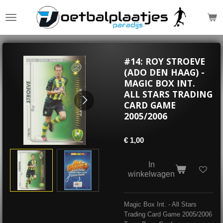
Ga
direct
naar
de
hoofdinhoud
#14: ROY STROEVE
(ADO DEN HAAG) -
MAGIC BOX INT.
ALL STARS TRADING
CARD GAME
2005/2006
€ 1,00
In
winkelwagen
Magic Box Int. - All Stars
Trading Card Game 2005/2006