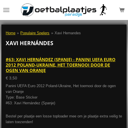
Ga
direct
naar
de
hoofdinhoud
Home
»
Populaire Spelers
»
Xavi Hernandes
XAVI HERNÁNDES
#63: XAVI HERNÁNDEZ (SPANJE) - PANINI UEFA EURO
2012 POLAND-UKRAINE, HET TOERNOOI DOOR DE
OGEN VAN ORANJE
€ 3,50
Panini UEFA Euro 2012 Poland-Ukraine, Het toernooi door de ogen
van Oranje
Type: Base Sticker
#63: Xavi Hernández (Spanje)
Bestel per plaatje een losse toploader mee om je plaatje extra veilig te
laten toezenden!