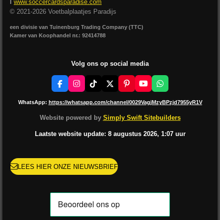
I
www.soccercardsparadise.com
© 2021-2026 Voetbalplaatjes Paradijs
een divisie van Tuinenburg Trading Company (TTC)
Kamer van Koophandel nr.: 92414788
Volg ons op social media
F
I
T
X
P
Y
W
a
n
i
i
o
h
c
s
k
n
u
a
WhatsApp:
https://whatsapp.com/channel/0029VagjMzyBPzjd7955yR1V
e
t
T
t
T
t
b
a
o
e
u
s
Website powered by
Simply Swift Sitebuilders
o
g
k
r
b
A
o
r
e
e
p
Laatste website update: 8 augustus
2026, 1:07
uur
k
a
s
p
m
t
LEES HIER ONZE NIEUWSBRIEF