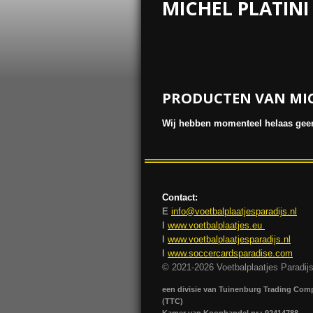
MICHEL PLATINI
PRODUCTEN VAN MIC
Wij hebben momenteel helaas geen
Contact:
E
info@voetbalplaatjesparadijs.nl
I
www.voetbalplaatjes.eu
I
www.voetbalplaatjesparadijs.nl
I
www.soccercardsparadise.com
© 2021-2026 Voetbalplaatjes Paradij
een divisie van Tuinenburg Trading Co
(TTC)