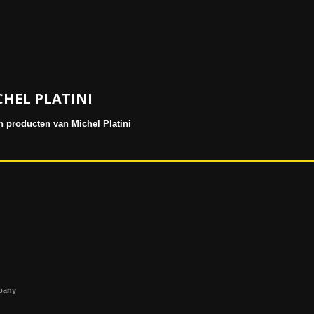
HEL PLATINI
 producten van Michel Platini
s
mpany