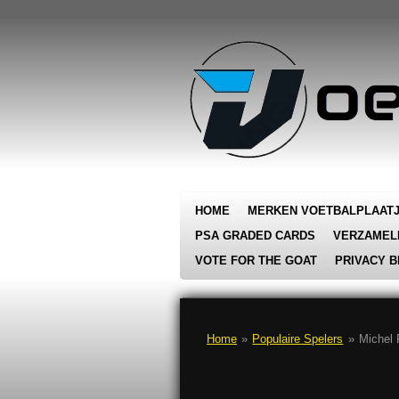
Ga
direct
naar
de
hoofdinhoud
HOME
MERKEN VOETBALPLAAT
PSA GRADED CARDS
VERZAMEL
VOTE FOR THE GOAT
PRIVACY B
Home
»
Populaire Spelers
»
Michel P