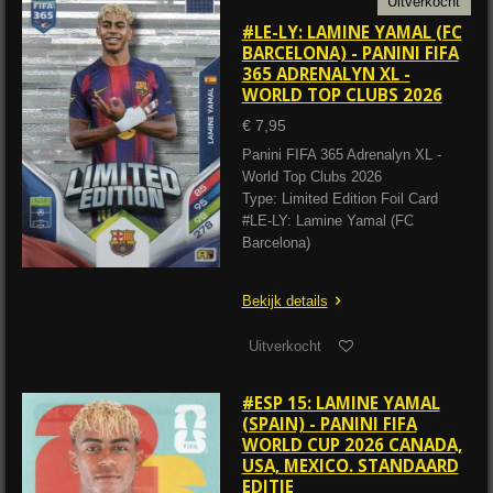
Uitverkocht
#LE-LY: LAMINE YAMAL (FC
BARCELONA) - PANINI FIFA
365 ADRENALYN XL -
WORLD TOP CLUBS 2026
€ 7,95
Panini FIFA 365 Adrenalyn XL -
World Top Clubs 2026
Type: Limited Edition Foil Card
#LE-LY: Lamine Yamal (FC
Barcelona)
Bekijk details
Uitverkocht
#ESP 15: LAMINE YAMAL
(SPAIN) - PANINI FIFA
WORLD CUP 2026 CANADA,
USA, MEXICO. STANDAARD
EDITIE