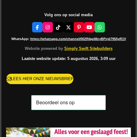
Volg ons op social media
F
I
T
X
P
Y
W
a
n
i
i
o
h
c
s
k
n
u
a
WhatsApp:
https://whatsapp.com/channel/0029VagjMzyBPzjd7955yR1V
e
t
T
t
T
t
b
a
o
e
u
s
Website powered by
Simply Swift Sitebuilders
o
g
k
r
b
A
o
r
e
e
p
Laatste website update: 5 augustus
2026, 3:09
uur
k
a
s
p
m
t
LEES HIER ONZE NIEUWSBRIEF