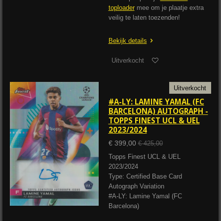
toploader
mee om je plaatje extra
veilig te laten toezenden!
Bekijk details
Uitverkocht
Uitverkocht
#A-LY: LAMINE YAMAL (FC
BARCELONA) AUTOGRAPH -
TOPPS FINEST UCL & UEL
2023/2024
€ 399,00
€ 425,00
Topps Finest UCL & UEL
2023/2024
Type: Certified Base Card
Autograph Variation
#A-LY: Lamine Yamal (FC
Barcelona)