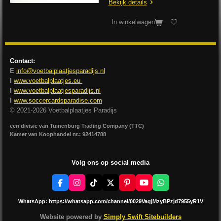
Bekijk details
In winkelwagen
Contact:
E
info@voetbalplaatjesparadijs.nl
I
www.voetbalplaatjes.eu
I
www.voetbalplaatjesparadijs.nl
I
www.soccercardsparadise.com
© 2021-2026 Voetbalplaatjes Paradijs
een divisie van Tuinenburg Trading Company (TTC)
Kamer van Koophandel nr.: 92414788
Volg ons op social media
F
I
T
X
P
Y
W
a
n
i
i
o
h
c
s
k
n
u
a
WhatsApp:
https://whatsapp.com/channel/0029VagjMzyBPzjd7955yR1V
e
t
T
t
T
t
b
a
o
e
u
s
Website powered by
Simply Swift Sitebuilders