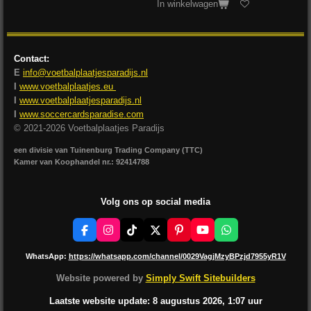
In winkelwagen
Contact:
E
info@voetbalplaatjesparadijs.nl
I
www.voetbalplaatjes.eu
I
www.voetbalplaatjesparadijs.nl
I
www.soccercardsparadise.com
© 2021-2026 Voetbalplaatjes Paradijs
een divisie van Tuinenburg Trading Company (TTC)
Kamer van Koophandel nr.: 92414788
Volg ons op social media
F
I
T
X
P
Y
W
a
n
i
i
o
h
c
s
k
n
u
a
WhatsApp:
https://whatsapp.com/channel/0029VagjMzyBPzjd7955yR1V
e
t
T
t
T
t
b
a
o
e
u
s
Website powered by
Simply Swift Sitebuilders
o
g
k
r
b
A
o
r
e
e
p
Laatste website update: 8 augustus
2026, 1:07
uur
k
a
s
p