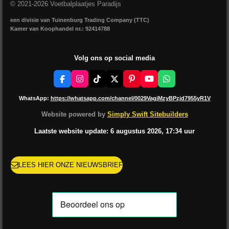
© 2021-2026 Voetbalplaatjes Paradijs
een divisie van Tuinenburg Trading Company (TTC)
Kamer van Koophandel nr.: 92414788
Volg ons op social media
F
I
T
X
P
Y
W
a
n
i
i
o
h
c
s
k
n
u
a
WhatsApp:
https://whatsapp.com/channel/0029VagjMzyBPzjd7955yR1V
e
t
T
t
T
t
b
a
o
e
u
s
Website powered by
Simply Swift Sitebuilders
o
g
k
r
b
A
o
r
e
e
p
Laatste website update: 6 augustus
2026, 17:34
uur
k
a
s
p
m
t
LEES HIER ONZE NIEUWSBRIEF