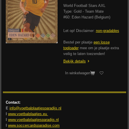
World Football Stars AXL
Type: Gold - Team Mate
#60: Eden Hazard (Belgium)
Let op! Disclaimer:
non-gradables
Bestel per plaatje
een losse
toploader
mee om je plaatje extra
veilig te laten toezenden!
Bekijk details
In winkelwagen
Contact:
E
info@voetbalplaatjesparadijs.nl
I
www.voetbalplaatjes.eu
I
www.voetbalplaatjesparadijs.nl
I
www.soccercardsparadise.com