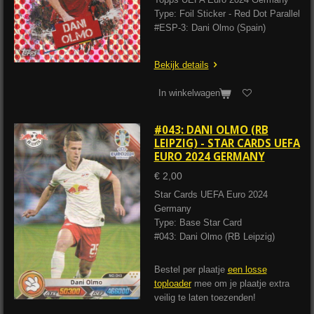
Type: Foil Sticker - Red Dot Parallel
#ESP-3: Dani Olmo (Spain)
Bekijk details
In winkelwagen
#043: DANI OLMO (RB
LEIPZIG) - STAR CARDS UEFA
EURO 2024 GERMANY
€ 2,00
Star Cards UEFA Euro 2024
Germany
Type: Base Star Card
#043: Dani Olmo (RB Leipzig)
Bestel per plaatje
een losse
toploader
mee om je plaatje extra
veilig te laten toezenden!