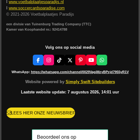
I
www.voetbalplaatjesparadijs.nl
I
www.soccercardsparadise.com
© 2021-2026 Voetbalplaatjes Paradijs
een divisie van Tuinenburg Trading Company (TTC)
Kamer van Koophandel nr.: 92414788
Volg ons op social media
F
I
T
X
P
Y
W
a
n
i
i
o
h
c
s
k
n
u
a
WhatsApp:
https://whatsapp.com/channel/0029VagjMzyBPzjd7955yR1V
e
t
T
t
T
t
b
a
o
e
u
s
Website powered by
Simply Swift Sitebuilders
o
g
k
r
b
A
o
r
e
e
p
Laatste website update: 7 augustus
2026, 14:01
uur
k
a
s
p
m
t
LEES HIER ONZE NIEUWSBRIEF