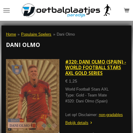
Ga
direct
naar
de
hoofdinhoud
Home
»
Populaire Spelers
»
Dani Olmo
DANI OLMO
#320: DANI OLMO (SPAIN) -
WORLD FOOTBALL STARS
AXL GOLD SERIES
€ 1,25
World Football Stars AXL
Type: Gold - Team Mate
#320: Dani Olmo (Spain)
Let op! Disclaimer:
non-gradables
Bekijk details