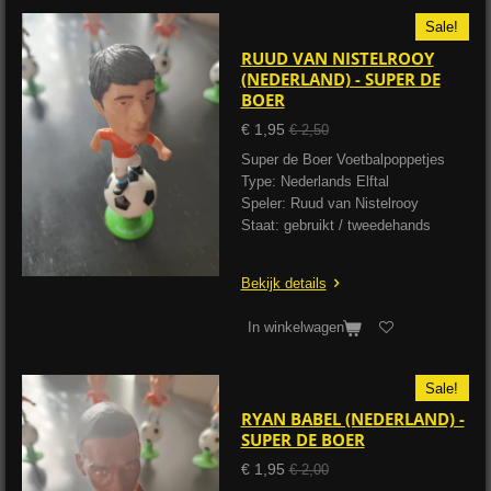
Sale!
RUUD VAN NISTELROOY
(NEDERLAND) - SUPER DE
BOER
€ 1,95
€ 2,50
Super de Boer Voetbalpoppetjes
Type: Nederlands Elftal
Speler: Ruud van Nistelrooy
Staat: gebruikt / tweedehands
Bekijk details
In winkelwagen
Sale!
RYAN BABEL (NEDERLAND) -
SUPER DE BOER
€ 1,95
€ 2,00