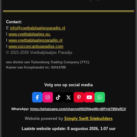
Contact:
E
info@voetbalplaatjesparadijs.nl
I
www.voetbalplaatjes.eu
I
www.voetbalplaatjesparadijs.nl
I
www.soccercardsparadise.com
© 2021-2026 Voetbalplaatjes Paradijs
een divisie van Tuinenburg Trading Company (TTC)
Kamer van Koophandel nr.: 92414788
Volg ons op social media
F
I
T
X
P
Y
W
a
n
i
i
o
h
c
s
k
n
u
a
WhatsApp:
https://whatsapp.com/channel/0029VagjMzyBPzjd7955yR1V
e
t
T
t
T
t
b
a
o
e
u
s
Website powered by
Simply Swift Sitebuilders
o
g
k
r
b
A
o
r
e
e
p
Laatste website update: 8 augustus
2026, 1:07
uur
k
a
s
p
m
t