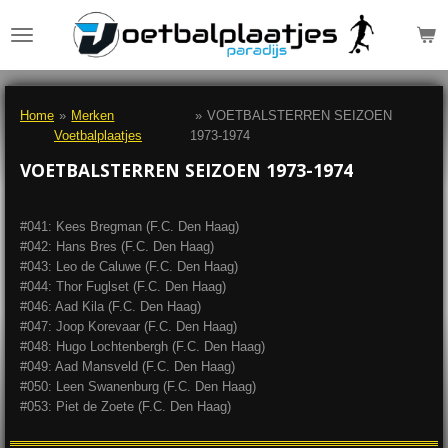
Ga
direct
naar
de
hoofdinhoud
Home
»
Merken
»
VOETBALSTERREN SEIZOEN
Voetbalplaatjes
1973-1974
VOETBALSTERREN SEIZOEN 1973-1974
#041: Kees Bregman (F.C. Den Haag)
#042: Hans Bres (F.C. Den Haag)
#043: Leo de Caluwe (F.C. Den Haag)
#044: Thor Fuglset (F.C. Den Haag)
#046: Aad Kila (F.C. Den Haag)
#047: Joop Korevaar (F.C. Den Haag)
#048: Hugo Lochtenbergh (F.C. Den Haag)
#049: Aad Mansveld (F.C. Den Haag)
#050: Leen Swanenburg (F.C. Den Haag)
#053: Piet de Zoete (F.C. Den Haag)