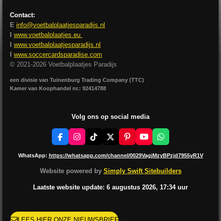
Contact:
E
info@voetbalplaatjesparadijs.nl
I
www.voetbalplaatjes.eu
I
www.voetbalplaatjesparadijs.nl
I
www.soccercardsparadise.com
© 2021-2026 Voetbalplaatjes Paradijs
een divisie van Tuinenburg Trading Company (TTC)
Kamer van Koophandel nr.: 92414788
Volg ons op social media
F
I
T
X
P
Y
W
a
n
i
i
o
h
c
s
k
n
u
a
WhatsApp:
https://whatsapp.com/channel/0029VagjMzyBPzjd7955yR1V
e
t
T
t
T
t
b
a
o
e
u
s
Website powered by
Simply Swift Sitebuilders
o
g
k
r
b
A
o
r
e
e
p
Laatste website update: 6 augustus
2026, 17:34
uur
k
a
s
p
m
t
LEES HIER ONZE NIEUWSBRIEF