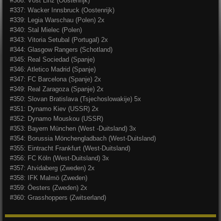
#366: Vöst Linz (Oostenrijk)
#337: Wacker Innsbruck (Oostenrijk)
#339: Legia Warschau (Polen) 2x
#340: Stal Mielec (Polen)
#343: Vitoria Setubal (Portugal) 2x
#344: Glasgow Rangers (Schotland)
#345: Real Sociedad (Spanje)
#346: Atletico Madrid (Spanje)
#347: FC Barcelona (Spanje) 2x
#349: Real Zaragoza (Spanje) 2x
#350: Slovan Bratislava (Tsjechoslowakije) 5x
#351: Dynamo Kiev (USSR) 2x
#352: Dynamo Mouskou (USSR)
#353: Bayern München (West -Duitsland) 3x
#354: Borussia Mönchengladbach (West-Duitsland)
#355: Eintracht Frankfurt (West-Duitsland)
#356: FC Köln (West-Duitsland) 3x
#357: Atvidaberg (Zweden) 2x
#358: IFK Malmö (Zweden)
#359: Öesters (Zweden) 2x
#360: Grasshoppers (Zwitserland)