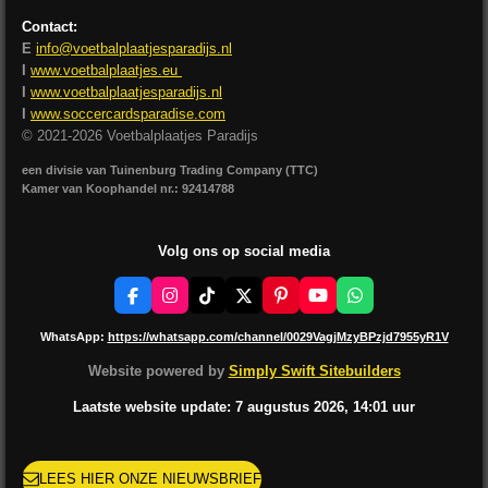
Contact:
E
info@voetbalplaatjesparadijs.nl
I
www.voetbalplaatjes.eu
I
www.voetbalplaatjesparadijs.nl
I
www.soccercardsparadise.com
© 2021-2026 Voetbalplaatjes Paradijs
een divisie van Tuinenburg Trading Company (TTC)
Kamer van Koophandel nr.: 92414788
Volg ons op social media
F
I
T
X
P
Y
W
a
n
i
i
o
h
c
s
k
n
u
a
WhatsApp:
https://whatsapp.com/channel/0029VagjMzyBPzjd7955yR1V
e
t
T
t
T
t
b
a
o
e
u
s
Website powered by
Simply Swift Sitebuilders
o
g
k
r
b
A
o
r
e
e
p
Laatste website update: 7 augustus
2026, 14:01
uur
k
a
s
p
m
t
LEES HIER ONZE NIEUWSBRIEF