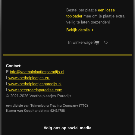
Bestel per plaatje
een losse
toploader
mee om je plaatje extra
veilig te laten toezenden!
Bekijk details
In winkelwagen
Contact:
E
info@voetbalplaatjesparadijs.nl
I
www.voetbalplaatjes.eu
I
www.voetbalplaatjesparadijs.nl
I
www.soccercardsparadise.com
© 2021-2026 Voetbalplaatjes Paradijs
een divisie van Tuinenburg Trading Company (TTC)
Kamer van Koophandel nr.: 92414788
Volg ons op social media