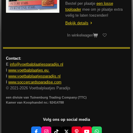
Bestel per plaatje
een losse
toploader
mee om je plaatje extra
veilig te laten toezenden!
Bekijk details
In winkelwagen
Contact:
E
info@voetbalplaatjesparadijs.nl
I
www.voetbalplaatjes.eu
I
www.voetbalplaatjesparadijs.nl
I
www.soccercardsparadise.com
© 2021-2026 Voetbalplaatjes Paradijs
een divisie van Tuinenburg Trading Company (TTC)
Kamer van Koophandel nr.: 92414788
Volg ons op social media