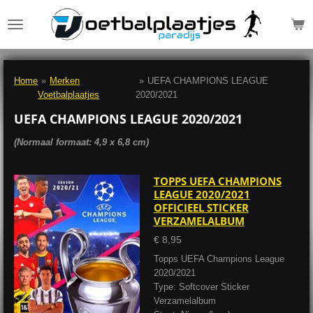
Ga
direct
naar
de
hoofdinhoud
Home
»
Merken
»
UEFA CHAMPIONS LEAGUE
Voetbalplaatjes
2020/2021
UEFA CHAMPIONS LEAGUE 2020/2021
(Normaal formaat: 4,9 x 6,8 cm)
TOPPS UEFA CHAMPIONS
LEAGUE 2020/2021
OFFICIEEL STICKER
VERZAMELALBUM
€ 8,95
Topps UEFA Champions League
2020/2021
Type: Softcover Sticker
Verzamelalbum