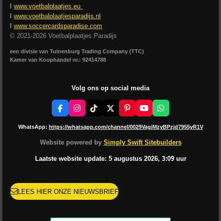
I
www.voetbalplaatjes.eu
I
www.voetbalplaatjesparadijs.nl
I
www.soccercardsparadise.com
© 2021-2026 Voetbalplaatjes Paradijs
een divisie van Tuinenburg Trading Company (TTC)
Kamer van Koophandel nr.: 92414788
Volg ons op social media
F
I
T
X
P
Y
W
a
n
i
i
o
h
c
s
k
n
u
a
WhatsApp:
https://whatsapp.com/channel/0029VagjMzyBPzjd7955yR1V
e
t
T
t
T
t
b
a
o
e
u
s
Website powered by
Simply Swift Sitebuilders
o
g
k
r
b
A
o
r
e
e
p
Laatste website update: 5 augustus
2026, 3:09
uur
k
a
s
p
m
t
LEES HIER ONZE NIEUWSBRIEF