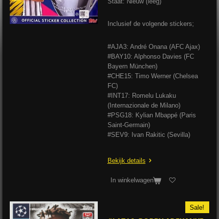
Staat: Nieuw (leeg)
Inclusief de volgende stickers;
#AJA3: André Onana (AFC Ajax)
#BAY10: Alphonso Davies (FC
Bayern München)
#CHE15: Timo Werner (Chelsea
FC)
#INT17: Romelu Lukaku
(Internazionale de Milano)
#PSG18: Kylian Mbappé (Paris
Saint-Germain)
#SEV9: Ivan Rakitic (Sevilla)
Bekijk details
In winkelwagen
Sale!