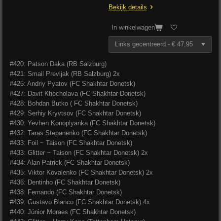
Bekijk details
In winkelwagen
#420: Patson Daka
(RB Salzburg)
#421: Smail Prevljak
(RB Salzburg) 2x
#425: Andriy Pyatov (FC Shakhtar Donetsk)
#427: Davit Khocholava (FC Shakhtar Donetsk)
#428: Bohdan Butko ( FC Shakhtar Donetsk)
#429: Serhiy Kryvtsov (FC Shakhtar Donetsk)
#430: Yevhen Konoplyanka (FC Shakhtar Donetsk)
#432: Taras Stepanenko (FC Shakhtar Donetsk)
#433: Foil ~ Taison (FC Shakhtar Donetsk)
#433: Glitter ~ Taison (FC Shakhtar Donetsk) 2x
#434: Alan Patrick (FC Shakhtar Donetsk)
#435: Viktor Kovalenko (FC Shakhtar Donetsk) 2x
#436: Dentinho (FC Shakhtar Donetsk)
#438: Fernando (FC Shakhtar Donetsk)
#439: Gustavo Blanco (FC Shakhtar Donetsk) 4x
#440: Júnior Moraes (FC Shakhtar Donetsk)