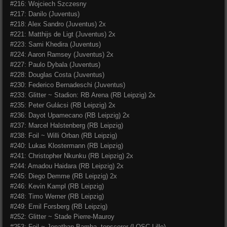
#216: Wojciech Szczesny
#217: Danilo (Juventus)
#218: Alex Sandro (Juventus) 2x
#221: Matthijs de Ligt (Juventus) 2x
#223: Sami Khedira (Juventus)
#224: Aaron Ramsey (Juventus) 2x
#227: Paulo Dybala (Juventus)
#228: Douglas Costa (Juventus)
#230: Federico Bernadeschi (Juventus)
#233: Glitter ~ Stadion: RB Arena (RB Leipzig) 2x
#235: Peter Gulácsi (RB Leipzig) 2x
#236: Dayot Upamecano (RB Leipzig) 2x
#237: Marcel Halstenberg (RB Leipzig)
#238: Foil ~ Willi Orban (RB Leipzig)
#240: Lukas Klostermann (RB Leipzig)
#241: Christopher Nkunku (RB Leipzig) 2x
#244: Amadou Haidara (RB Leipzig) 2x
#245: Diego Demme (RB Leipzig) 2x
#246: Kevin Kampl (RB Leipzig)
#248: Timo Werner (RB Leipzig)
#249: Emil Forsberg (RB Leipzig)
#252: Glitter ~ Stade Pierre-Mauroy
#253: Foil ~ Jonathan Bamba, topscorer (LOSC Lille)