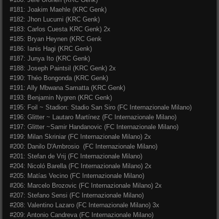
#181: Joakim Maehle (KRC Genk)
#182: Jhon Lucumi (KRC Genk)
#183: Carlos Cuesta KRC Genk) 2x
#185: Bryan Heynen (KRC Genk
#186: Ianis Hagi (KRC Genk)
#187: Junya Ito (KRC Genk)
#188: Joseph Paintsil (KRC Genk) 2x
#190: Théo Bongonda (KRC Genk)
#191: Ally Mbwana Samatta (KRC Genk)
#193: Benjamin Nygren (KRC Genk)
#195: Foil ~ Stadion: Stadio San Siro (FC Internazionale Milano)
#196: Glitter ~ Lautaro Martínez (FC Internazionale Milano)
#197: Glitter ~Samir Handanovic (FC Internazionale Milano)
#199: Milan Skriniar (FC Internazionale Milano) 2x
#200: Danilo D'Ambrosio (FC Internazionale Milano)
#201: Stefan de Vrij (FC Internazionale Milano)
#204: Nicoló Barella (FC Internazionale Milano) 2x
#205: Matías Vecino (FC Internazionale Milano)
#206: Marcelo Brozovic (FC Internazionale Milano) 2x
#207: Stefano Sensi (FC Internazionale Milano)
#208: Valentino Lazaro (FC Internazionale Milano) 3x
#209: Antonio Candreva (FC Internazionale Milano)