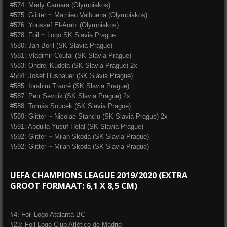
#574: Mady Camara (Olympiakos)
#575: Glitter ~ Mathieu Valbuena (Olympiakos)
#576: Youssef El-Arabi (Olympiakos)
#578: Foil ~ Logo SK Slavia Prague
#580: Jan Boril (SK Slavia Prague)
#581: Vladimir Coufal (SK Slavia Prague)
#583: Ondrej Kúdela (SK Slavia Prague) 2x
#584: Josef Husbauer (SK Slavia Prague)
#585: Ibrahim Traoré (SK Slavia Prague)
#587: Petr Sevcik (SK Slavia Prague) 2x
#588: Tomás Soucek (SK Slavia Prague)
#589: Glitter ~ Nicolae Stanciu (SK Slavia Prague) 2x
#591: Abdulla Yusuf Helal (SK Slavia Prague)
#592: Glitter ~ Milan Skoda (SK Slavia Prague)
#592: Glitter ~ Milan Skoda (SK Slavia Prague)
UEFA CHAMPIONS LEAGUE 2019/2020 (EXTRA
GROOT FORMAAT: 6,1 X 8,5 CM)
#4: Foil Logo Atalanta BC
#23: Foil Logo Club Atlético de Madrid