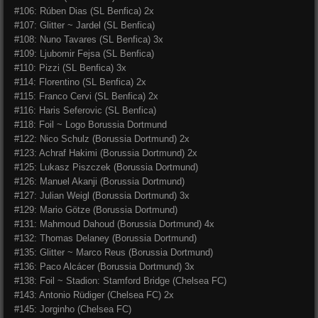
#106: Rúben Dias (SL Benfica) 2x
#107: Glitter ~ Jardel (SL Benfica)
#108: Nuno Tavares (SL Benfica) 3x
#109: Ljubomir Fejsa (SL Benfica)
#110: Pizzi (SL Benfica) 3x
#114: Florentino (SL Benfica) 2x
#115: Franco Cervi (SL Benfica) 2x
#116: Haris Seferovic (SL Benfica)
#118: Foil ~ Logo Borussia Dortmund
#122: Nico Schulz (Borussia Dortmund) 2x
#123: Achraf Hakimi (Borussia Dortmund) 2x
#125: Lukasz Piszczek (Borussia Dortmund)
#126: Manuel Akanji (Borussia Dortmund)
#127: Julian Weigl (Borussia Dortmund) 3x
#129: Mario Götze (Borussia Dortmund)
#131: Mahmoud Dahoud (Borussia Dortmund) 4x
#132: Thomas Delaney (Borussia Dortmund)
#135: Glitter ~ Marco Reus (Borussia Dortmund)
#136: Paco Alcácer (Borussia Dortmund) 3x
#138: Foil ~ Stadion: Stamford Bridge (Chelsea FC)
#143: Antonio Rüdiger (Chelsea FC) 2x
#145: Jorginho (Chelsea FC)