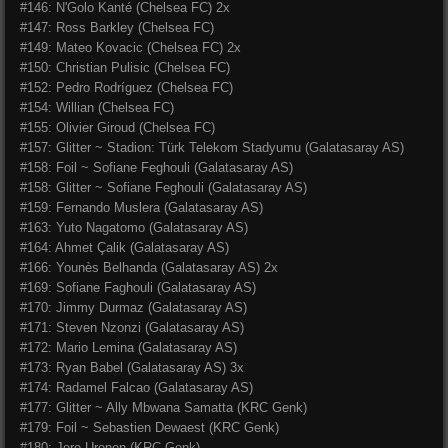
#146: N'Golo Kanté (Chelsea FC) 2x
#147: Ross Barkley (Chelsea FC)
#149: Mateo Kovacic (Chelsea FC) 2x
#150: Christian Pulisic (Chelsea FC)
#152: Pedro Rodríguez (Chelsea FC)
#154: Willian (Chelsea FC)
#155: Olivier Giroud (Chelsea FC)
#157: Glitter ~ Stadion: Türk Telekom Stadyumu (Galatasaray AS)
#158: Foil ~ Sofiane Feghouli (Galatasaray AS)
#158: Glitter ~ Sofiane Feghouli (Galatasaray AS)
#159: Fernando Muslera (Galatasaray AS)
#163: Yuto Nagatomo (Galatasaray AS)
#164: Ahmet Çalik (Galatasaray AS)
#166: Younès Belhanda (Galatasaray AS) 2x
#169: Sofiane Faghouli (Galatasaray AS)
#170: Jimmy Durmaz (Galatasaray AS)
#171: Steven Nzonzi (Galatasaray AS)
#172: Mario Lemina (Galatasaray AS)
#173: Ryan Babel (Galatasaray AS) 3x
#174: Radamel Falcao (Galatasaray AS)
#177: Glitter ~ Ally Mbwana Samatta (KRC Genk)
#179: Foil ~ Sebastien Dewaest (KRC Genk)
#180: Jere Uronen (KRC Genk)