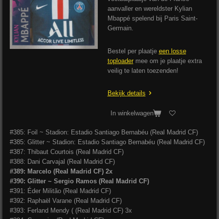
aanvaller en wereldster Kylian
Mbappé spelend bij Paris Saint-
Germain.
Bestel per plaatje
een losse
toploader
mee om je plaatje extra
veilig te laten toezenden!
Bekijk details
In winkelwagen
#385: Foil ~ Stadion: Estadio Santiago Bernabéu (Real Madrid CF)
#385: Glitter ~ Stadion: Estadio Santiago Bernabéu (Real Madrid CF)
#387: Thibaut Courtois (Real Madrid CF)
#388: Dani Carvajal (Real Madrid CF)
#389: Marcelo (Real Madrid CF) 2x
#390: Glitter ~ Sergio Ramos (Real Madrid CF)
#391: Éder Militão (Real Madrid CF)
#392: Raphaël Varane (Real Madrid CF)
#393: Ferland Mendy ( (Real Madrid CF) 3x