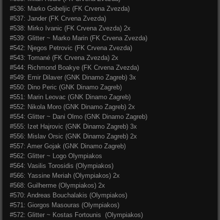
#536: Marko Gobeljic (FK Crvena Zvezda)
#537: Jander (FK Crvena Zvezda)
#538: Mirko Ivanic (FK Crvena Zvezda) 2x
#539: Glitter ~ Marko Marin (FK Crvena Zvezda)
#542: Njegos Petrovic (FK Crvena Zvezda)
#543: Tomané (FK Crvena Zvezda) 2x
#544: Richmond Boakye (FK Crvena Zvezda)
#549: Emir Dilaver (GNK Dinamo Zagreb) 3x
#550: Dino Peric (GNK Dinamo Zagreb)
#551: Marin Leovac (GNK Dinamo Zagreb)
#552: Nikola Moro (GNK Dinamo Zagreb) 2x
#554: Glitter ~ Dani Olmo (GNK Dinamo Zagreb)
#555: Izet Hajrovic (GNK Dinamo Zagreb) 3x
#556: Mislav Orsic (GNK Dinamo Zagreb) 2x
#557: Amer Gojak (GNK Dinamo Zagreb)
#562: Glitter ~ Logo Olympiakos
#564: Vasilis Torosidis (Olympiakos)
#566: Yassine Meriah (Olympiakos) 2x
#568: Guilherme (Olympiakos) 2x
#570: Andreas Bouchalakis (Olympiakos)
#571: Giorgos Masouras (Olympiakos)
#572: Glitter ~ Kostas Fortounis (Olympiakos)