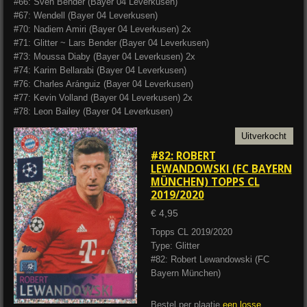
#66: Sven Bender (Bayer 04 Leverkusen)
#67: Wendell (Bayer 04 Leverkusen)
#70: Nadiem Amiri (Bayer 04 Leverkusen) 2x
#71: Glitter ~ Lars Bender (Bayer 04 Leverkusen)
#73: Moussa Diaby (Bayer 04 Leverkusen) 2x
#74: Karim Bellarabi (Bayer 04 Leverkusen)
#76: Charles Aránguiz (Bayer 04 Leverkusen)
#77: Kevin Volland (Bayer 04 Leverkusen) 2x
#78: Leon Bailey (Bayer 04 Leverkusen)
Uitverkocht
#82: ROBERT
LEWANDOWSKI (FC BAYERN
MÜNCHEN) TOPPS CL
2019/2020
€ 4,95
Topps CL 2019/2020
Type: Glitter
#82: Robert Lewandowski (FC
Bayern München)
Bestel per plaatje
een losse