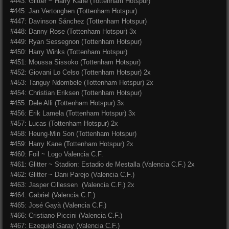
#443: Glitter ~ Harry Kane (Tottenham Hotspur)
#445: Jan Vertonghen (
Tottenham Hotspur)
#447: Davinson Sánchez (
Tottenham Hotspur)
#448: Danny Rose (
Tottenham Hotspur) 3x
#449: Ryan Sessegnon (
Tottenham Hotspur)
#450: Harry Winks (
Tottenham Hotspur)
#451: Moussa Sissoko (
Tottenham Hotspur)
#452: Giovani Lo Celso (
Tottenham Hotspur) 2x
#453: Tanguy Ndombele (
Tottenham Hotspur) 2x
#454: Christian Eriksen (
Tottenham Hotspur)
#455: Dele Alli (
Tottenham Hotspur) 3x
#456: Erik Lamela (
Tottenham Hotspur) 3x
#457: Lucas (
Tottenham Hotspur) 2x
#458: Heung-Min Son (
Tottenham Hotspur)
#459: Harry Kane (Tottenham Hotspur) 2x
#460: Foil ~ Logo Valencia C.F.
#461: Glitter ~ Stadion: Estadio de Mestalla (Valencia C.F.) 2x
#462: Glitter ~ Dani Parejo (Valencia C.F.)
#463: Jasper Cillessen (Valencia C.F.) 2x
#464: Gabriel (Valencia C.F.)
#465: José Gayà (Valencia C.F.)
#466: Cristiano Piccini (Valencia C.F.)
#467: Ezequiel Garay (Valencia C.F.)