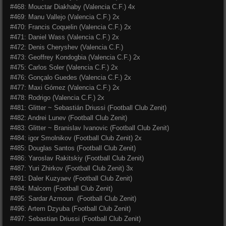
#468: Mouctar Diakhaby (Valencia C.F.) 4x
#469: Manu Vallejo (Valencia C.F.) 2x
#470: Francis Coquelin (Valencia C.F.) 2x
#471: Daniel Wass (Valencia C.F.) 2x
#472: Denis Cheryshev (Valencia C.F.)
#473: Geoffrey Kondogbia (Valencia C.F.) 2x
#475: Carlos Soler (Valencia C.F.) 2x
#476: Gonçalo Guedes (Valencia C.F.) 2x
#477: Maxi Gómez (Valencia C.F.) 2x
#478: Rodrigo (Valencia C.F.) 2x
#481: Glitter ~ Sebastián Driussi (
Football Club Zenit)
#482: Andrei Lunev (
Football Club Zenit)
#483: Glitter ~ Branislav Ivanovic (
Football Club Zenit)
#484: igor Smolnikov (
Football Club Zenit) 2x
#485: Douglas Santos
(Football Club Zenit)
#486: Yaroslav Rakitskiy
(Football Club Zenit)
#487: Yuri Zhirkov
(Football Club Zenit) 3x
#491: Daler Kuzyaev
(Football Club Zenit)
#494: Malcom
(Football Club Zenit)
#495: Sardar Azmoun
(Football Club Zenit)
#496: Artem Dzyuba
(Football Club Zenit)
#497: Sebastian Driussi
(Football Club Zenit)