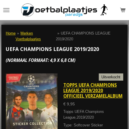
Ga
direct
naar
de
hoofdinhoud
Home
»
Merken
»
UEFA CHAMPIONS LEAGUE
Voetbalplaatjes
2019/2020
UEFA CHAMPIONS LEAGUE 2019/2020
(NORMAAL FORMAAT: 4,9 X 6,8 CM)
Uitverkocht
TOPPS UEFA CHAMPIONS
LEAGUE 2019/2020
OFFICIEEL VERZAMELALBUM
€ 9,95
Topps UEFA Champions
League,2019/2020
Type: Softcover Sticker