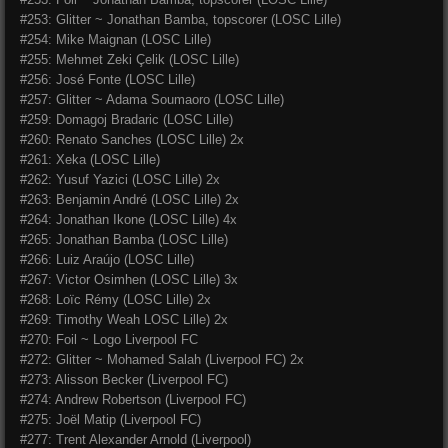
#253: Glitter ~ Jonathan Bamba, topscorer (LOSC Lille)
#254: Mike Maignan (LOSC Lille)
#255: Mehmet Zeki Çelik (LOSC Lille)
#256: José Fonte (LOSC Lille)
#257: Glitter ~ Adama Soumaoro (LOSC Lille)
#259: Domagoj Bradaric (LOSC Lille)
#260: Renato Sanches (LOSC Lille) 2x
#261: Xeka (LOSC Lille)
#262: Yusuf Yazici (LOSC Lille) 2x
#263: Benjamin André (LOSC Lille) 2x
#264: Jonathan Ikone (LOSC Lille) 4x
#265: Jonathan Bamba (LOSC Lille)
#266: Luiz Araújo (LOSC Lille)
#267: Victor Osimhen (LOSC Lille) 3x
#268: Loïc Rémy (LOSC Lille) 2x
#269: Timothy Weah LOSC Lille) 2x
#270: Foil ~ Logo Liverpool FC
#272: Glitter ~ Mohamed Salah (Liverpool FC) 2x
#273: Alisson Becker (Liverpool FC)
#274: Andrew Robertson (Liverpool FC)
#275: Joël Matip (Liverpool FC)
#277: Trent Alexander Arnold (Liverpool)