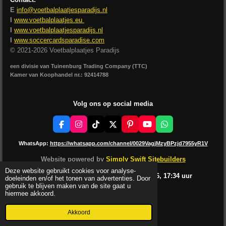
E
info@voetbalplaatjesparadijs.nl
I
www.voetbalplaatjes.eu
I
www.voetbalplaatjesparadijs.nl
I
www.soccercardsparadise.com
© 2021-2026 Voetbalplaatjes Paradijs
een divisie van Tuinenburg Trading Company (TTC)
Kamer van Koophandel nr.: 92414788
Volg ons op social media
F
I
T
X
P
Y
W
a
n
i
i
o
h
c
s
k
n
u
a
WhatsApp:
https://whatsapp.com/channel/0029VagjMzyBPzjd7955yR1V
e
t
T
t
T
t
b
a
o
e
u
s
Website powered by
Simply Swift Sitebuilders
o
g
k
r
b
A
Deze website gebruikt cookies voor analyse-
o
r
e
e
p
Laatste website update: 6 augustus
2026, 17:34
uur
doeleinden en/of het tonen van advertenties. Door
k
a
s
p
gebruik te blijven maken van de site gaat u
m
t
hiermee akkoord.
LEES HIER ONZE NIEUWSBRIEF
Akkoord