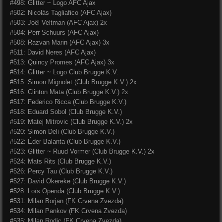
#498: Glitter ~ Logo AFC Ajax
#502: Nicolás Tagliafico (AFC Ajax)
#503: Joël Veltman (AFC Ajax) 2x
#504: Perr Schuurs (AFC Ajax)
#508: Razvan Marin (AFC Ajax) 3x
#511: David Neres (AFC Ajax)
#513: Quincy Promes (AFC Ajax) 3x
#514: Glitter ~ Logo Club Brugge K.V.
#515: Simon Mignolet (
Club Brugge K.V.) 2x
#516: Clinton Mata (
Club Brugge K.V.) 2x
#517: Federico Ricca (Club Brugge K.V.)
#518: Eduard Sobol (Club Brugge K.V.)
#519: Matej Mitrovic (Club Brugge K.V.) 2x
#520: Simon Deli (Club Brugge K.V.)
#522: Éder Balanta (Club Brugge K.V.)
#523: Glitter ~ Ruud Vormer (Club Brugge K.V.) 2x
#524: Mats Rits (Club Brugge K.V.)
#526: Percy Tau (Club Brugge K.V.)
#527: David Okereke (Club Brugge K.V.)
#528: Loïs Openda (Club Brugge K.V.)
#531: Milan Borjan (FK Crvena Zvezda)
#534: Milan Pankov (FK Crvena Zvezda)
#535: Milan Rodic (FK Crvena Zvezda)