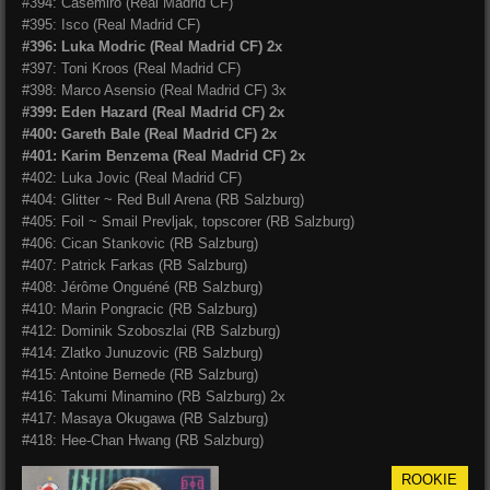
#394: Casemiro (Real Madrid CF)
#395: Isco (Real Madrid CF)
#396: Luka Modric (Real Madrid CF) 2x
#397: Toni Kroos (Real Madrid CF)
#398: Marco Asensio (Real Madrid CF) 3x
#399: Eden Hazard (Real Madrid CF) 2x
#400: Gareth Bale (Real Madrid CF) 2x
#401: Karim Benzema (Real Madrid CF) 2x
#402: Luka Jovic (Real Madrid CF)
#404: Glitter ~ Red Bull Arena (RB Salzburg)
#405: Foil ~ Smail Prevljak, topscorer (RB Salzburg)
#406: Cican Stankovic (RB Salzburg)
#407: Patrick Farkas (RB Salzburg)
#408: Jérôme Onguéné (RB Salzburg)
#410: Marin Pongracic (RB Salzburg)
#412: Dominik Szoboszlai (RB Salzburg)
#414: Zlatko Junuzovic (RB Salzburg)
#415: Antoine Bernede (RB Salzburg)
#416: Takumi Minamino (RB Salzburg) 2x
#417: Masaya Okugawa (RB Salzburg)
#418: Hee-Chan Hwang (RB Salzburg)
ROOKIE