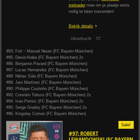
toploader
mee om je plaatje extra
veilig te laten toezenden!
Bekijk details
Uitverkocht
#83: Foil ~ Manuel Neuer (FC Bayern München)
#85: David Alaba (FC Bayern München) 2x
#86: Benjamin Pavard (FC Bayern München)
#87: Lucas Hernández (FC Bayern München)
#88: Niklas Süle (FC Bayern München)
#89: Javi Martínez (FC Bayern München)
#90: Philippe Coutinho (FC Bayern Múnchen)
#92: Corentin Tolisso (FC Bayern München) 2x
#94: Ivan Perisic (FC Bayern München) 2x
#95: Serge Gnabry (FC Bayern München) 2x
#96: Kingsley Coman (FC Bayern München)
Sale!
#97: ROBERT
LEWANDOWSKI (FC BAYERN