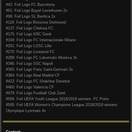
#42: Foil Logo FC Barcelona
#61: Foil Logo Bayer Leverkusen 2x
#99: Foil Logo SL Benfica 2x
#118: Foil Logo Borussia Dortmund
#137: Foil Logo Chelsea FC
#175: Foil Logo KRC Genk
#194: Foil Logo FC Internazionale Milano
#251: Foil Logo LOSC Lille
#270: Foil Logo Liverpool FC
#289: Foil Logo FC Lokomotiv Moskva 3x
#346: Foil Logo SSC Napoli
#365: Foil Logo Paris Saint-Germain 3x
#384: Foil Logo Real Madrid CF
#422: Foil Logo
FC Shakhtar Donetsk
#460: Foil Logo Valencia CF
#479: Foil Logo Football Club Zenit
#594: Foil UEFA Youth League 2018/2019 winners: FC Porto
#595: Foil UEFA Women's Champions League 2018/2019 winners:
Olympique Lyonnais 4x
Contact: