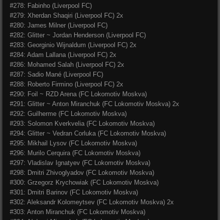
#278: Fabinho (Liverpool FC)
#279: Xherdan Shaqiri (Liverpool FC) 2x
#280: James Milner (Liverpool FC)
#282: Glitter ~ Jordan Henderson (Liverpool FC)
#283: Georginio Wijnaldum (Liverpool FC) 2x
#284: Adam Lallana (Liverpool FC) 2x
#286: Mohamed Salah (Liverpool FC) 2x
#287: Sadio Mané (Liverpool FC)
#288: Roberto Firmino (Liverpool FC) 2x
#290: Foil ~ RZD Arena (
FC Lokomotiv Moskva)
#291: Glitter ~ Anton Miranchuk (
FC Lokomotiv Moskva) 2x
#292: Guilherme (
FC Lokomotiv Moskva)
#293: Solomon Kverkvelia (
FC Lokomotiv Moskva)
#294: Glitter ~ Vedran Corluka (
FC Lokomotiv Moskva)
#295: Mikhail Lysov (
FC Lokomotiv Moskva)
#296: Murilo Cerquira (
FC Lokomotiv Moskva)
#297: Vladislav Ignatyev (
FC Lokomotiv Moskva)
#298: Dmitri Zhivoglyadov (
FC Lokomotiv Moskva)
#300: Grzegorz Krychowiak (
FC Lokomotiv Moskva)
#301: Dmitri Barinov (
FC Lokomotiv Moskva)
#302: Aleksandr Kolomeytsev (
FC Lokomotiv Moskva) 2x
#303: Anton Miranchuk (
FC Lokomotiv Moskva)