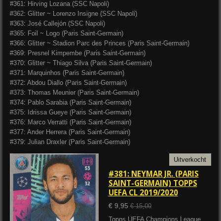
#361: Hirving Lozana (SSC Napoli)
#362: Glitter ~ Lorenzo Insigne (SSC Napoli)
#363: José Callejón (SSC Napoli)
#365: Foil ~ Logo (Paris Saint-Germain)
#366: Glitter ~ Stadion Parc des Princes (Paris Saint-Germain)
#369: Presnel Kimpembe (Paris Saint-Germain)
#370: Glitter ~ Thiago Silva (Paris Saint-Germain)
#371: Marquinhos (Paris Saint-Germain)
#372: Abdou Diallo (Paris Saint-Germain)
#373: Thomas Meunier (Paris Saint-Germain)
#374: Pablo Sarabia (Paris Saint-Germain)
#375: Idrissa Gueye (Paris Saint-Germain)
#376: Marco Verratti (Paris Saint-Germain)
#377: Ander Herrera (Paris Saint-Germain)
#379: Julian Draxler (Paris Saint-Germain)
Uitverkocht
#381: NEYMAR JR. (PARIS
SAINT-GERMAIN) TOPPS
UEFA CL 2019/2020
€ 9,95
€ 15,00
Topps UEFA Champions League