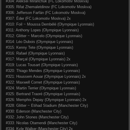
#304: Aleksei Miranchuk (
FC Lokomotiv Moskva)
#305: Rifat Zhemaletdinov (
FC Lokomotiv Moskva)
#306: Jefferson Farfán (
FC Lokomotiv Moskva)
#307: Éder (
FC Lokomotiv Moskva) 2x
#310: Foil ~ Moussa Dembélé (Olympique Lyonnais)
#311: Anthony Lopes (Olympique Lyonnais)
#312: Glitter ~ Marcelo (Olympique Lyonnais)
#314: Léo Dubois (Olympique Lyonnais)
#315: Kenny Tete (Olympique Lyonnais)
#316: Rafael (Olympique Lyonnais)
#317: Marçal (Olympique Lyonnais) 2x
#319: Lucas Tousart (Olympique Lyonnais)
#320: Thiago Mendes (Olympique Lyonnais)
#321: Houssem Aouar (Olympique Lyonnais) 2x
#322: Maxwell Cornet (Olympique Lyonnais)
#324: Martin Terrier (Olympique Lyonnais)
#325: Bertrand Traoré (Olympique Lyonnais)
#326: Memphis Depay (Olympique Lyonnais) 2x
#328: Glitter ~ Etihad Stadium (Manchester City)
#330: Ederson (Manchester City)
#332: John Stones (Manchester City)
#333: Nicolas Otamendi (Manchester City)
#334: Kyle Walker (Manchester City) 2x