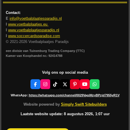
Contact:
E
info@voetbalplaatjesparadijs.nl
I
www.voetbalplaatjes.eu
I
www.voetbalplaatjesparadijs.nl
I
www.soccercardsparadise.com
© 2021-2026 Voetbalplaatjes Paradijs
een divisie van Tuinenburg Trading Company (TTC)
Kamer van Koophandel nr.: 92414788
Volg ons op social media
F
I
T
X
P
Y
W
a
n
i
i
o
h
c
s
k
n
u
a
WhatsApp:
https://whatsapp.com/channel/0029VagjMzyBPzjd7955yR1V
e
t
T
t
T
t
b
a
o
e
u
s
Website powered by
Simply Swift Sitebuilders
o
g
k
r
b
A
o
r
e
e
p
Laatste website update: 8 augustus
2026, 1:07
uur
k
a
s
p
m
t