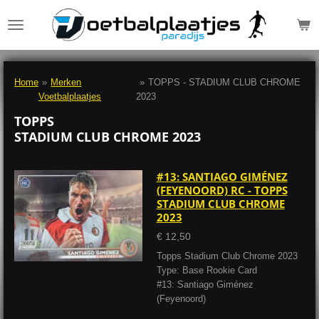
Ga
direct
naar
de
hoofdinhoud
Home
»
Merken
»
TOPPS - STADIUM CLUB CHROME
Voetbalplaatjes
2023
TOPPS
STADIUM CLUB CHROME 2023
#13: SANTIAGO GIMÉNEZ
(FEYENOORD) RC - TOPPS
STADIUM CLUB CHROME
2023
€ 12,50
Topps Stadium Club Chrome 2023
Type: Base Rookie Card
#13: Santiago Giménez
(Feyenoord)