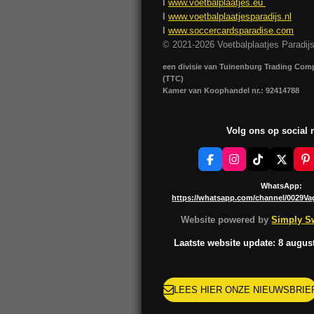
I
www.voetbalplaatjes.eu
I
www.voetbalplaatjesparadijs.nl
I
www.soccercardsparadise.com
© 2021-2026 Voetbalplaatjes Paradij
een divisie van Tuinenburg Trading Co
(TTC)
Kamer van Koophandel nr.: 92414788
Volg ons op social
F
I
T
X
P
a
n
i
i
c
s
k
n
WhatsApp:
e
t
T
t
https://whatsapp.com/channel/0029V
b
a
o
e
o
g
k
r
Website powered by
Simply Sw
o
r
e
k
a
s
Laatste website update: 8 augus
m
t
LEES HIER ONZE NIEUWSBRIE