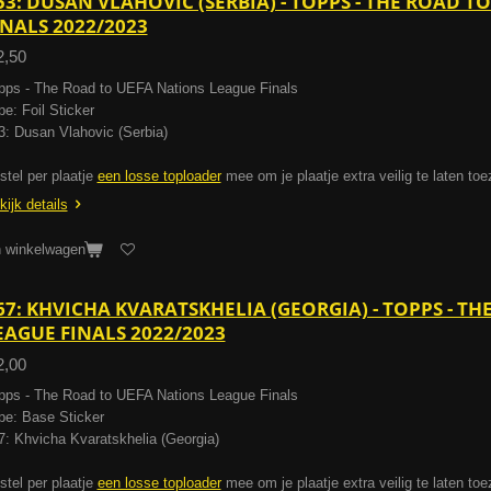
53: DUSAN VLAHOVIC (SERBIA) - TOPPS - THE ROAD 
INALS 2022/2023
2,50
pps - The Road to UEFA Nations League Finals
pe: Foil Sticker
3: Dusan Vlahovic (Serbia)
stel per plaatje
een losse toploader
mee om je plaatje extra veilig te laten to
kijk details
n winkelwagen
67: KHVICHA KVARATSKHELIA (GEORGIA) - TOPPS - T
EAGUE FINALS 2022/2023
2,00
pps - The Road to UEFA Nations League Finals
pe: Base Sticker
7: Khvicha Kvaratskhelia (Georgia)
stel per plaatje
een losse toploader
mee om je plaatje extra veilig te laten to