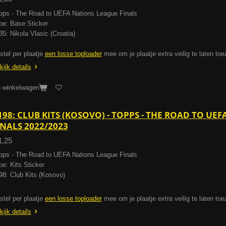
pps - The Road to UEFA Nations League Finals
pe: Base Sticker
35: Nikola Vlasic (Croatia)
stel per plaatje
een losse toploader
mee om je plaatje extra veilig te laten to
kijk details
n winkelwagen
198: CLUB KITS (KOSOVO) - TOPPS - THE ROAD TO UE
INALS 2022/2023
1,25
pps - The Road to UEFA Nations League Finals
pe: Kits Sticker
98: Club Kits (Kosovo)
stel per plaatje
een losse toploader
mee om je plaatje extra veilig te laten to
kijk details