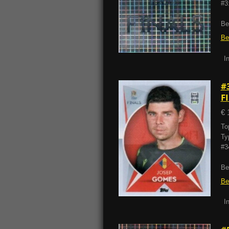
#3
Be
Be
I
#
F
€ 
To
Ty
#3
Be
Be
I