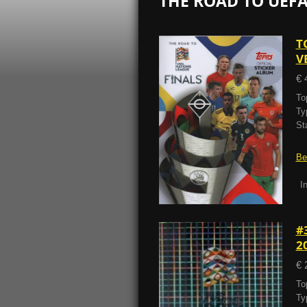
THE ROAD TO UEFA
T
V
€ 
To
Ty
St
Be
I
#
2
€ 
To
Ty