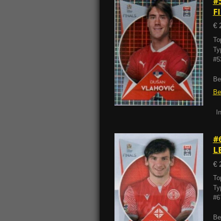
#
F
€ 
To
Ty
#5
Be
Be
I
#
L
€ 
To
Ty
#6
Be