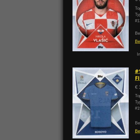
To
Ty
#1
Be
Be
I
#
F
€ 
To
Ty
#1
Be
Be