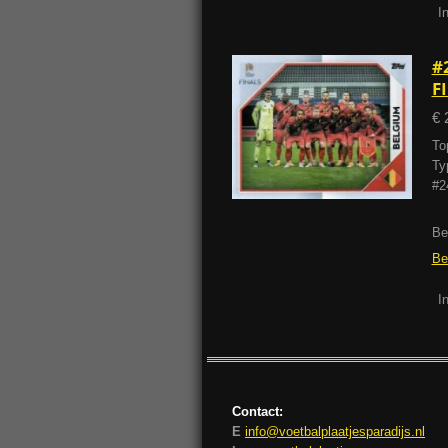
I
#
F
€ 
To
Ty
#2
Be
Be
I
Contact:
E
info@voetbalplaatjesparadijs.nl