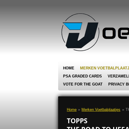
Ga
direct
naar
de
hoofdinhoud
HOME
MERKEN VOETBALPLAAT
PSA GRADED CARDS
VERZAMEL
VOTE FOR THE GOAT
PRIVACY B
Home
»
Merken Voetbalplaatjes
»
T
TOPPS