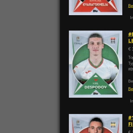
Be
I
#
L
€ 
To
Ty
#8
Be
Be
I
#
F
€ 