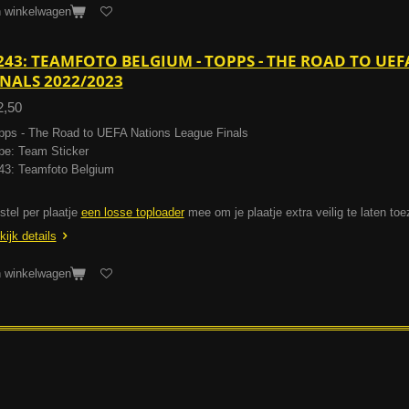
n winkelwagen
243: TEAMFOTO BELGIUM - TOPPS - THE ROAD TO UE
INALS 2022/2023
2,50
pps - The Road to UEFA Nations League Finals
pe: Team Sticker
43: Teamfoto Belgium
stel per plaatje
een losse toploader
mee om je plaatje extra veilig te laten to
kijk details
n winkelwagen