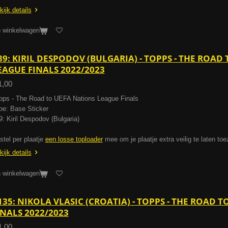
kijk details
n winkelwagen
89: KIRIL DESPODOV (BULGARIA) - TOPPS - THE ROAD
EAGUE FINALS 2022/2023
1,00
pps - The Road to UEFA Nations League Finals
pe: Base Sticker
9: Kiril Despodov (Bulgaria)
stel per plaatje
een losse toploader
mee om je plaatje extra veilig te laten to
kijk details
n winkelwagen
135: NIKOLA VLASIC (CROATIA) - TOPPS - THE ROAD 
INALS 2022/2023
1,00