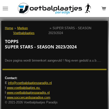
Ga
direct
naar
de
hoofdinhoud
Home
»
Merken
»
SUPER STARS - SEASON
Voetbalplaatjes
2023/2024
TOPPS
SUPER STARS - SEASON 2023/2024
Deze pagina wordt binnenkort aangevuld ! Nog even geduld a.u.b.....
Contact:
E
info@voetbalplaatjesparadijs.nl
I
www.voetbalplaatjes.eu
I
www.voetbalplaatjesparadijs.nl
I
www.soccercardsparadise.com
© 2021-2026 Voetbalplaatjes Paradijs