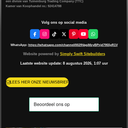
een divisie van Tuinenburg Trading Company (TTC)
Kamer van Koophandel nr.: 92414788
Volg ons op social media
F
I
T
X
P
Y
W
a
n
i
i
o
h
c
s
k
n
u
a
WhatsApp:
https://whatsapp.com/channel/0029VagjMzyBPzjd7955yR1V
e
t
T
t
T
t
b
a
o
e
u
s
Website powered by
Simply Swift Sitebuilders
o
g
k
r
b
A
o
r
e
e
p
Laatste website update: 8 augustus
2026, 1:07
uur
k
a
s
p
m
t
LEES HIER ONZE NIEUWSBRIEF