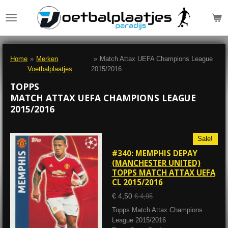
Ga
direct
naar
de
hoofdinhoud
Home
»
Merken
»
Match Attax UEFA Champions League
Voetbalplaatjes
2015/2016
TOPPS
MATCH ATTAX UEFA CHAMPIONS LEAGUE
2015/2016
Sale!
#340: MEMPHIS DEPAY
(MANCHESTER UNITED)
TOPPS MATCH ATTAX UEFA
CL 2015/2016
€ 4,50
€ 4,95
Topps Match Attax Champions
League 2015/2016