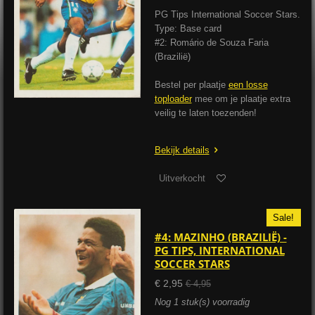
PG Tips International Soccer Stars.
Type: Base card
#2: Romário de Souza Faria
(Brazilië)
Bestel per plaatje
een losse
toploader
mee om je plaatje extra
veilig te laten toezenden!
Bekijk details
Uitverkocht
Sale!
#4: MAZINHO (BRAZILIË) -
PG TIPS, INTERNATIONAL
SOCCER STARS
€ 2,95
€ 4,95
Nog 1 stuk(s) voorradig