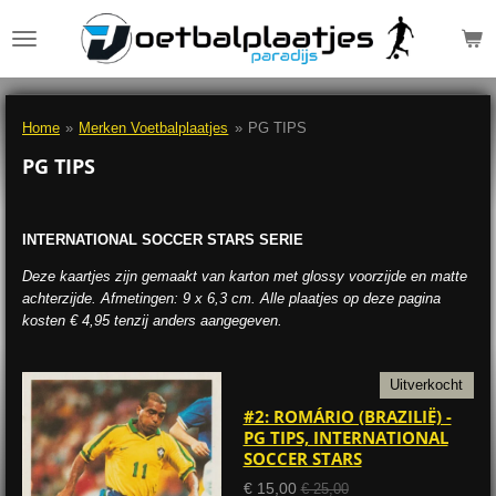
Ga
direct
naar
de
hoofdinhoud
Home
»
Merken Voetbalplaatjes
»
PG TIPS
PG TIPS
INTERNATIONAL SOCCER STARS SERIE
Deze kaartjes zijn gemaakt van karton met glossy voorzijde en matte
achterzijde. Afmetingen: 9 x 6,3 cm. Alle plaatjes op deze pagina
kosten € 4,95 tenzij anders aangegeven.
Uitverkocht
#2: ROMÁRIO (BRAZILIË) -
PG TIPS, INTERNATIONAL
SOCCER STARS
€ 15,00
€ 25,00