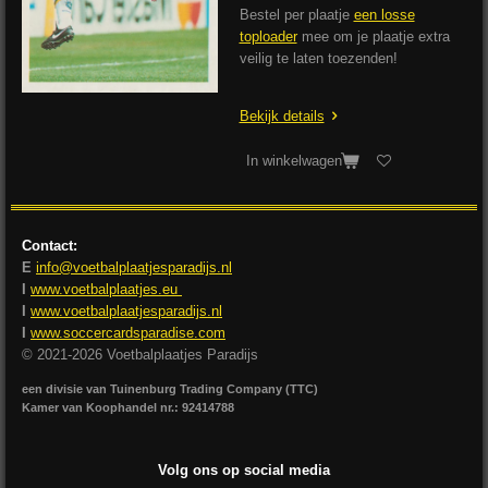
Bestel per plaatje
een losse
toploader
mee om je plaatje extra
veilig te laten toezenden!
Bekijk details
In winkelwagen
Contact:
E
info@voetbalplaatjesparadijs.nl
I
www.voetbalplaatjes.eu
I
www.voetbalplaatjesparadijs.nl
I
www.soccercardsparadise.com
© 2021-2026 Voetbalplaatjes Paradijs
een divisie van Tuinenburg Trading Company (TTC)
Kamer van Koophandel nr.: 92414788
Volg ons op social media