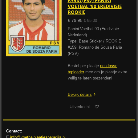
FARIA (PSV) PANINI
VOETBAL '90 EREDIVISIE
ROOKIE
€ 79,95
€ 95,00
Panini Voetbal 90 (Eredivisie
Nederland)
Type: Base Sticker / ROOKIE
#159: Romario de Souza Faria
(PSV)
Bestel per plaatje
een losse
toploader
mee om je plaatje extra
veilig te laten toezenden!
Bekijk details
Uitverkocht
Contact:
E
info@voetbalplaatjesparadijs.nl