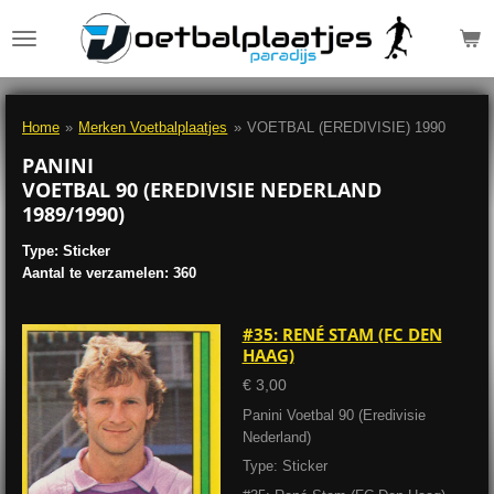
Ga
direct
naar
de
hoofdinhoud
Home
»
Merken Voetbalplaatjes
»
VOETBAL (EREDIVISIE) 1990
PANINI
VOETBAL 90 (EREDIVISIE NEDERLAND
1989/1990)
Type: Sticker
Aantal te verzamelen: 360
#35: RENÉ STAM (FC DEN
HAAG)
€ 3,00
Panini Voetbal 90 (Eredivisie
Nederland)
Type: Sticker