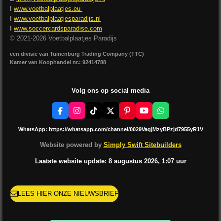
I
www.voetbalplaatjes.eu
I
www.voetbalplaatjesparadijs.nl
I
www.soccercardsparadise.com
© 2021-2026 Voetbalplaatjes Paradijs
een divisie van Tuinenburg Trading Company (TTC)
Kamer van Koophandel nr.: 92414788
Volg ons op social media
F
I
T
X
P
Y
W
a
n
i
i
o
h
c
s
k
n
u
a
WhatsApp:
https://whatsapp.com/channel/0029VagjMzyBPzjd7955yR1V
e
t
T
t
T
t
b
a
o
e
u
s
Website powered by
Simply Swift Sitebuilders
o
g
k
r
b
A
o
r
e
e
p
Laatste website update: 8 augustus
2026, 1:07
uur
k
a
s
p
m
t
LEES HIER ONZE NIEUWSBRIEF