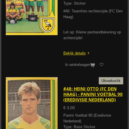
Type: Sticker
#46: Teamfoto rechterzijde (FC Den
Haag)
Let op: Kleine penhandtekening op
achterzijde!
Bekijk details
In winkelwagen
Uitverkocht
#48: HEINI OTTO (FC DEN
HAAG) - PANINI VOETBAL 90
(EREDIVISIE NEDERLAND)
€ 3,00
Panini Voetbal 90 (Eredivisie
Nederland)
Type: Base Sticker