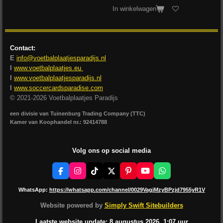
In winkelwagen
Contact:
E
info@voetbalplaatjesparadijs.nl
I
www.voetbalplaatjes.eu
I
www.voetbalplaatjesparadijs.nl
I
www.soccercardsparadise.com
© 2021-2026 Voetbalplaatjes Paradijs
een divisie van Tuinenburg Trading Company (TTC)
Kamer van Koophandel nr.: 92414788
Volg ons op social media
F
I
T
X
P
Y
W
a
n
i
i
o
h
c
s
k
n
u
a
WhatsApp:
https://whatsapp.com/channel/0029VagjMzyBPzjd7955yR1V
e
t
T
t
T
t
b
a
o
e
u
s
Website powered by
Simply Swift Sitebuilders
o
g
k
r
b
A
o
r
e
e
p
Laatste website update: 8 augustus
2026, 1:07
uur