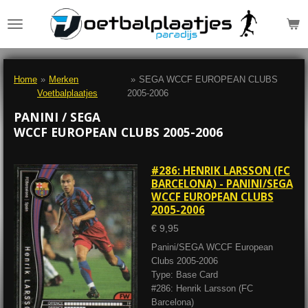
Ga
direct
naar
de
hoofdinhoud
Home
»
Merken
»
SEGA WCCF EUROPEAN CLUBS
Voetbalplaatjes
2005-2006
PANINI / SEGA
WCCF EUROPEAN CLUBS 2005-2006
#286: HENRIK LARSSON (FC
BARCELONA) - PANINI/SEGA
WCCF EUROPEAN CLUBS
2005-2006
€ 9,95
Panini/SEGA WCCF European
Clubs 2005-2006
Type: Base Card
#286: Henrik Larsson (FC
Barcelona)