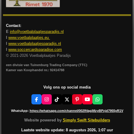
Contact:
E
info@voetbalplaatjesparadijs.nl
I
www.voetbalplaatjes.eu
I
www.voetbalplaatjesparadijs.nl
I
www.soccercardsparadise.com
© 2021-2026 Voetbalplaatjes Paradijs
een divisie van Tuinenburg Trading Company (TTC)
Kamer van Koophandel nr.: 92414788
Volg ons op social media
F
I
T
X
P
Y
W
a
n
i
i
o
h
c
s
k
n
u
a
WhatsApp:
https://whatsapp.com/channel/0029VagjMzyBPzjd7955yR1V
e
t
T
t
T
t
b
a
o
e
u
s
Website powered by
Simply Swift Sitebuilders
o
g
k
r
b
A
o
r
e
e
p
Laatste website update: 8 augustus
2026, 1:07
uur
k
a
s
p