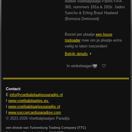
dubbel voetbalplaatje Panini FIFA
365, nummers 181a & 181b: Jadon
Sancho & Erling Braut Haaland
(Borrusia Dortmund)
Bestel per plaatje
een losse
toploader
mee om je plaatje extra
veilig te laten toezenden!
Bekijk details
In winkelwagen
Contact:
E
info@voetbalplaatjesparadijs.nl
I
www.voetbalplaatjes.eu
I
www.voetbalplaatjesparadijs.nl
I
www.soccercardsparadise.com
© 2021-2026 Voetbalplaatjes Paradijs
een divisie van Tuinenburg Trading Company (TTC)