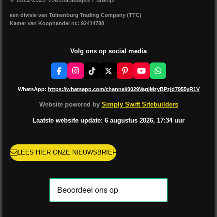
een divisie van Tuinenburg Trading Company (TTC)
Kamer van Koophandel nr.: 92414788
Volg ons op social media
F
I
T
X
P
Y
W
a
n
i
i
o
h
c
s
k
n
u
a
WhatsApp:
https://whatsapp.com/channel/0029VagjMzyBPzjd7955yR1V
e
t
T
t
T
t
b
a
o
e
u
s
Website powered by
Simply Swift Sitebuilders
o
g
k
r
b
A
o
r
e
e
p
Laatste website update: 6 augustus
2026, 17:34
uur
k
a
s
p
m
t
LEES HIER ONZE NIEUWSBRIEF