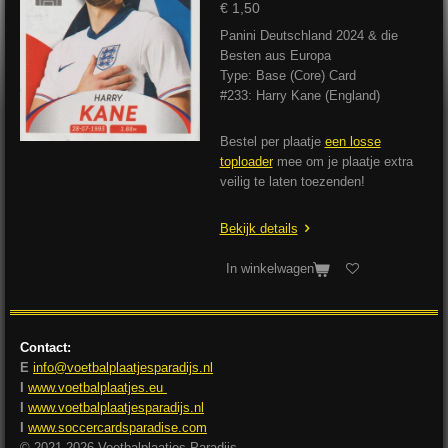
€ 1,50
Panini Deutschland 2024 & die
Besten aus Europa
Type: Base (Core) Card
#233: Harry Kane (England)
Bestel per plaatje
een losse
toploader
mee om je plaatje extra
veilig te laten toezenden!
Bekijk details
In winkelwagen
Contact:
E
info@voetbalplaatjesparadijs.nl
I
www.voetbalplaatjes.eu
I
www.voetbalplaatjesparadijs.nl
I
www.soccercardsparadise.com
© 2021-2026 Voetbalplaatjes Paradijs