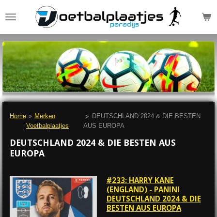
Ga
direct
naar
de
hoofdinhoud
Home
»
Merken
»
DEUTSCHLAND 2024 & DIE BESTEN
Voetbalplaatjes
AUS EUROPA
DEUTSCHLAND 2024 & DIE BESTEN AUS
EUROPA
#233: HARRY KANE
(ENGLAND) - PANINI
DEUTSCHLAND 2024 & DIE
BESTEN AUS EUROPA