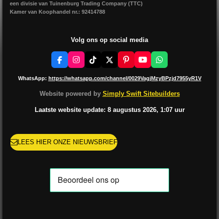
een divisie van Tuinenburg Trading Company (TTC)
Kamer van Koophandel nr.: 92414788
Volg ons op social media
F
I
T
X
P
Y
W
a
n
i
i
o
h
c
s
k
n
u
a
WhatsApp:
https://whatsapp.com/channel/0029VagjMzyBPzjd7955yR1V
e
t
T
t
T
t
b
a
o
e
u
s
Website powered by
Simply Swift Sitebuilders
o
g
k
r
b
A
o
r
e
e
p
Laatste website update: 8 augustus
2026, 1:07
uur
k
a
s
p
m
t
LEES HIER ONZE NIEUWSBRIEF