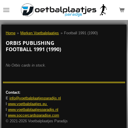
Ga
direct
naar
de
hoofdinhoud
Home
»
Merken Voetbalplaatjes
»
Football 1991 (1990)
ORBIS PUBLISHING
FOOTBALL 1991 (1990)
No Orbis cards in stock.
Contact:
E
info@voetbalplaatjesparadijs.nl
I
www.voetbalplaatjes.eu
I
www.voetbalplaatjesparadijs.nl
I
www.soccercardsparadise.com
© 2021-2026 Voetbalplaatjes Paradijs