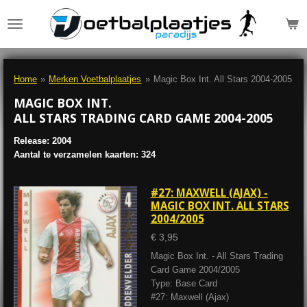
Ga
direct
naar
de
hoofdinhoud
Home
»
Merken Voetbalplaatjes
»
Magic Box Int. All Stars 2004-2005
MAGIC BOX INT.
ALL STARS TRADING CARD GAME 2004-2005
Release: 2004
Aantal te verzamelen kaarten: 324
#27: MAXWELL (AJAX) -
MAGIC BOX INT. ALL STARS
2004/2005
€ 3,95
Magic Box Int. - All Stars Trading
Card Game 2004/2005
Type: Base Card
#27: Maxwell (Ajax)