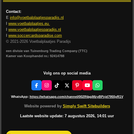
Contact:
E
info@voetbalplaatjesparadijs.nl
I
www.voetbalplaatjes.eu
I
www.voetbalplaatjesparadijs.nl
I
www.soccercardsparadise.com
© 2021-2026 Voetbalplaatjes Paradijs
een divisie van Tuinenburg Trading Company (TTC)
Kamer van Koophandel nr.: 92414788
Volg ons op social media
F
I
T
X
P
Y
W
a
n
i
i
o
h
c
s
k
n
u
a
WhatsApp:
https://whatsapp.com/channel/0029VagjMzyBPzjd7955yR1V
e
t
T
t
T
t
b
a
o
e
u
s
Website powered by
Simply Swift Sitebuilders
o
g
k
r
b
A
o
r
e
e
p
Laatste website update: 7 augustus
2026, 14:01
uur
k
a
s
p
m
t