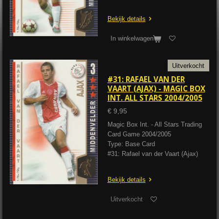
Bekijk details
In winkelwagen
Uitverkocht
#31: RAFAEL VAN DER
VAART (AJAX) - MAGIC BOX
INT. ALL STARS 2004/2005
€ 9,95
Magic Box Int. - All Stars Trading
Card Game 2004/2005
Type: Base Card
#31: Rafael van der Vaart (Ajax)
Bekijk details
Uitverkocht