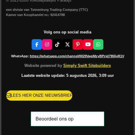
© 2021-2026 Voetbalplaatjes Paradijs
een divisie van Tuinenburg Trading Company (TTC)
Kamer van Koophandel nr.: 92414788
Volg ons op social media
F
I
T
X
P
Y
W
a
n
i
i
o
h
c
s
k
n
u
a
WhatsApp:
https://whatsapp.com/channel/0029VagjMzyBPzjd7955yR1V
e
t
T
t
T
t
b
a
o
e
u
s
Website powered by
Simply Swift Sitebuilders
o
g
k
r
b
A
o
r
e
e
p
Laatste website update: 5 augustus
2026, 3:09
uur
k
a
s
p
m
t
LEES HIER ONZE NIEUWSBRIEF