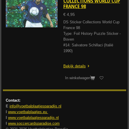
COLLECTIONS WORLD CUP
FRANCE 98
€ 4,95
DS Sticker Collections World Cup
France 98
Type: Foil History Puzzle Sticker -
Boven
#14: Salvatore Schillaci (Italië
1990)
Bekijk details
In winkelwagen
Contact:
E
info@voetbalplaatjesparadijs.nl
I
www.voetbalplaatjes.eu
I
www.voetbalplaatjesparadijs.nl
I
www.soccercardsparadise.com