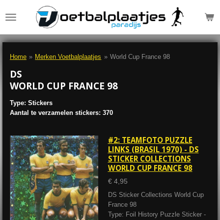
Ga
direct
naar
de
hoofdinhoud
Home
»
Merken Voetbalplaatjes
»
World Cup France 98
DS
WORLD CUP FRANCE 98
Type: Stickers
Aantal te verzamelen stickers: 370
#2: TEAMFOTO PUZZLE
LINKS (BRASIL 1970) - DS
STICKER COLLECTIONS
WORLD CUP FRANCE 98
€ 4,95
DS Sticker Collections World Cup
France 98
Type: Foil History Puzzle Sticker -