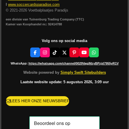
I
www.soccercardsparadise.com
© 2021-2026 Voetbalplaatjes Paradijs
een divisie van Tuinenburg Trading Company (TTC)
Kamer van Koophandel nr.: 92414788
Volg ons op social media
F
I
T
X
P
Y
W
a
n
i
i
o
h
c
s
k
n
u
a
WhatsApp:
https://whatsapp.com/channel/0029VagjMzyBPzjd7955yR1V
e
t
T
t
T
t
b
a
o
e
u
s
Website powered by
Simply Swift Sitebuilders
o
g
k
r
b
A
o
r
e
e
p
Laatste website update: 5 augustus
2026, 3:09
uur
k
a
s
p
m
t
LEES HIER ONZE NIEUWSBRIEF