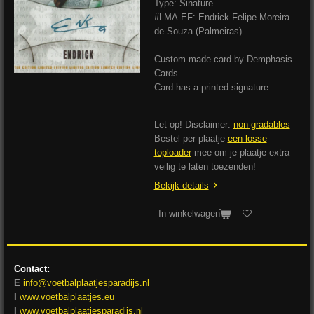
Type: Sinature
#LMA-EF: Endrick Felipe Moreira
de Souza (Palmeiras)
Custom-made card by Demphasis
Cards.
Card has a printed signature
Let op! Disclaimer:
non-gradables
Bestel per plaatje
een losse
toploader
mee om je plaatje extra
veilig te laten toezenden!
Bekijk details
In winkelwagen
Contact:
E
info@voetbalplaatjesparadijs.nl
I
www.voetbalplaatjes.eu
I
www.voetbalplaatjesparadijs.nl