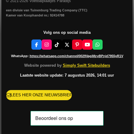
© 2021-2026 Voetbalplaatjes Paradijs
een divisie van Tuinenburg Trading Company (TTC)
Kamer van Koophandel nr.: 92414788
Volg ons op social media
F
I
T
X
P
Y
W
a
n
i
i
o
h
c
s
k
n
u
a
WhatsApp:
https://whatsapp.com/channel/0029VagjMzyBPzjd7955yR1V
e
t
T
t
T
t
b
a
o
e
u
s
Website powered by
Simply Swift Sitebuilders
o
g
k
r
b
A
o
r
e
e
p
Laatste website update: 7 augustus
2026, 14:01
uur
k
a
s
p
m
t
LEES HIER ONZE NIEUWSBRIEF