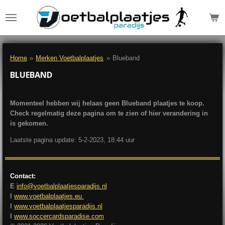
Ga
direct
naar
de
hoofdinhoud
Home
»
Merken Voetbalplaatjes
»
Blueband
BLUEBAND
Momenteel hebben wij helaas geen Blueband plaatjes te koop.
Check regelmatig deze pagina om te zien of hier verandering in
is gekomen.
Laatste pagina update: 5-2-2023, 18:44 uur
Contact:
E
info@voetbalplaatjesparadijs.nl
I
www.voetbalplaatjes.eu
I
www.voetbalplaatjesparadijs.nl
I
www.soccercardsparadise.com