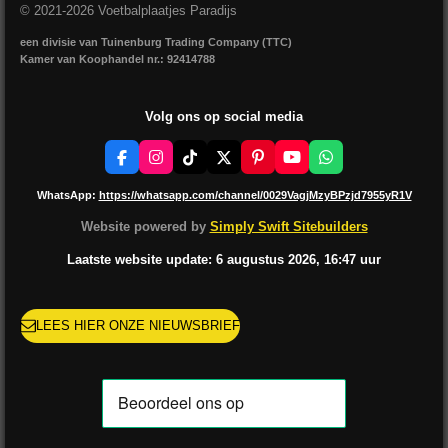
© 2021-2026 Voetbalplaatjes Paradijs
een divisie van Tuinenburg Trading Company (TTC)
Kamer van Koophandel nr.: 92414788
Volg ons op social media
F
I
T
X
P
Y
W
a
n
i
i
o
h
c
s
k
n
u
a
WhatsApp:
https://whatsapp.com/channel/0029VagjMzyBPzjd7955yR1V
e
t
T
t
T
t
b
a
o
e
u
s
Website powered by
Simply Swift Sitebuilders
o
g
k
r
b
A
o
r
e
e
p
Laatste website update: 6 augustus
2026, 16:47
uur
k
a
s
p
m
t
LEES HIER ONZE NIEUWSBRIEF