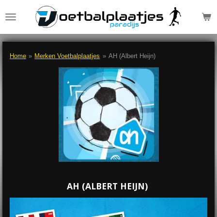
Ga
direct
naar
de
hoofdinhoud
Home
»
Merken Voetbalplaatjes
»
AH (Albert Heijn)
AH (ALBERT HEIJN)