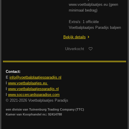
www.voetbalplaatjes.eu (geen
minimaal bedrag)
Extra's: 1 officiële
Voetbalplaatjes Paradijs balpen
Bekijk details
Uitverkocht
Contact:
E
info@voetbalplaatjesparadijs.nl
I
www.voetbalplaatjes.eu
I
www.voetbalplaatjesparadijs.nl
I
www.soccercardsparadise.com
© 2021-2026 Voetbalplaatjes Paradijs
een divisie van Tuinenburg Trading Company (TTC)
Kamer van Koophandel nr.: 92414788