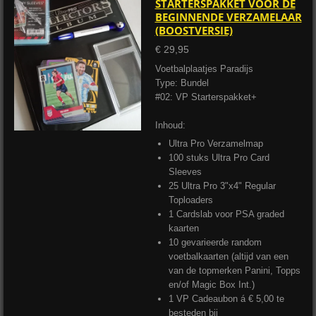
STARTERSPAKKET VOOR DE
BEGINNENDE VERZAMELAAR
(BOOSTVERSIE)
€ 29,95
Voetbalplaatjes Paradijs
Type: Bundel
#02: VP Starterspakket+
Inhoud:
Ultra Pro Verzamelmap
100 stuks Ultra Pro Card
Sleeves
25 Ultra Pro 3"x4" Regular
Toploaders
1 Cardslab voor PSA graded
kaarten
10 gevarieerde random
voetbalkaarten (altijd van een
van de topmerken Panini, Topps
en/of Magic Box Int.)
1 VP Cadeaubon á € 5,00 te
besteden bij