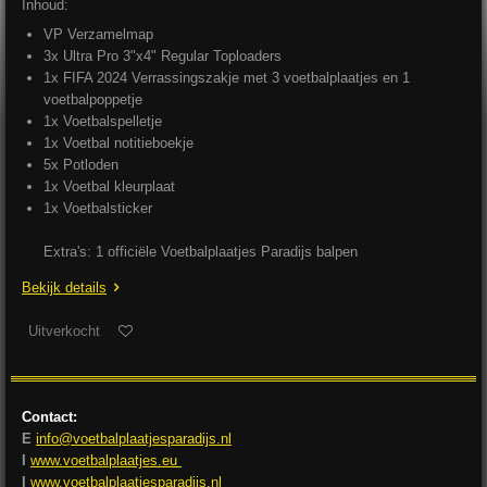
Inhoud:
VP Verzamelmap
3x Ultra Pro 3"x4" Regular Toploaders
1x FIFA 2024 Verrassingszakje met 3 voetbalplaatjes en 1
voetbalpoppetje
1x Voetbalspelletje
1x Voetbal notitieboekje
5x Potloden
1x Voetbal kleurplaat
1x Voetbalsticker
Extra's: 1 officiële Voetbalplaatjes Paradijs balpen
Bekijk details
Uitverkocht
Contact:
E
info@voetbalplaatjesparadijs.nl
I
www.voetbalplaatjes.eu
I
www.voetbalplaatjesparadijs.nl