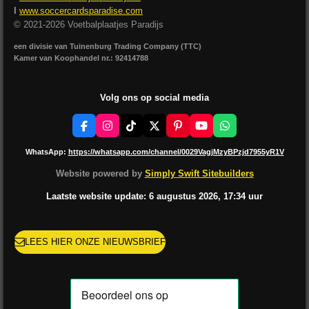
I
www.soccercardsparadise.com
© 2021-2026 Voetbalplaatjes Paradijs
een divisie van Tuinenburg Trading Company (TTC)
Kamer van Koophandel nr.: 92414788
Volg ons op social media
F
I
T
X
P
Y
W
a
n
i
i
o
h
c
s
k
n
u
a
WhatsApp:
https://whatsapp.com/channel/0029VagjMzyBPzjd7955yR1V
e
t
T
t
T
t
b
a
o
e
u
s
Website powered by
Simply Swift Sitebuilders
o
g
k
r
b
A
o
r
e
e
p
Laatste website update: 6 augustus
2026, 17:34
uur
k
a
s
p
m
t
LEES HIER ONZE NIEUWSBRIEF