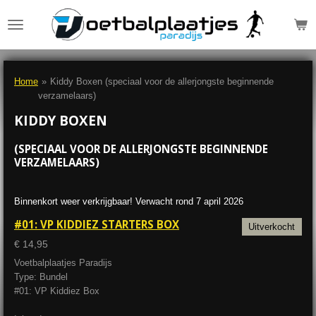
Ga
direct
naar
de
hoofdinhoud
Home
»
Kiddy Boxen (speciaal voor de allerjongste beginnende
verzamelaars)
KIDDY BOXEN
(SPECIAAL VOOR DE ALLERJONGSTE BEGINNENDE
VERZAMELAARS)
Binnenkort weer verkrijgbaar! Verwacht rond 7 april 2026
#01: VP KIDDIEZ STARTERS BOX
Uitverkocht
€ 14,95
Voetbalplaatjes Paradijs
Type: Bundel
#01: VP Kiddiez Box