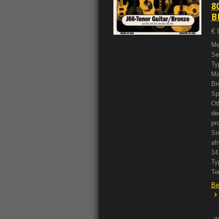
8
B
€ 
Me
Se
Ty
Ma
Br
Sp
Ot
de
pr
Sn
af
14
Ty
Te
Be
w