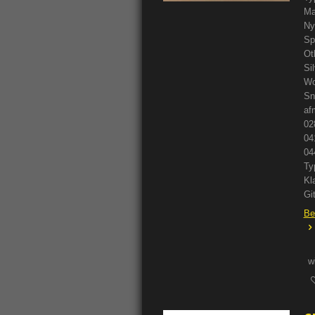
Ma
Ny
Sp
Ot
Si
Wo
Sn
af
02
04
04
Ty
Kl
Gi
Be
w