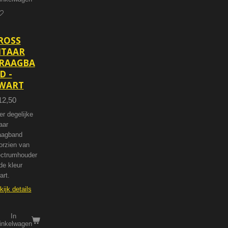
ROSS
ITAAR
RAAGBA
D -
WART
12,50
er degelijke
aar
aagband
orzien van
ectrumhouder
de kleur
art.
kijk details
In
inkelwagen