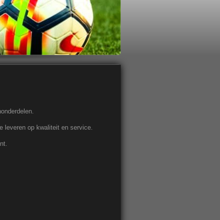
nonderdelen.
e leveren op kwaliteit en service.
nt.