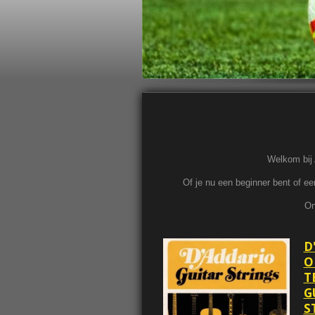
Welkom bij 
Of je nu een beginner bent of een
On
D
O
T
G
S