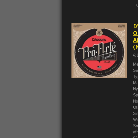
D
O
A
(
€ 
Me
Se
Ty
Ma
Ny
Sp
No
Ot
Si
Wo
Sn
af