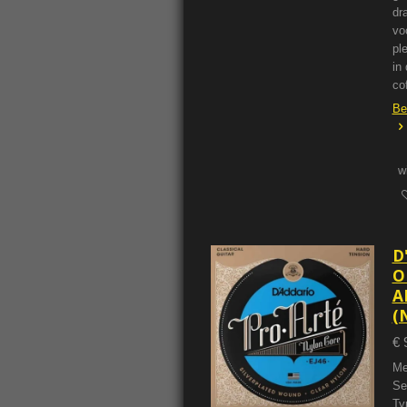
dr
vo
pl
in 
co
Be
w
D
O
A
(
€ 
Me
Se
Ty