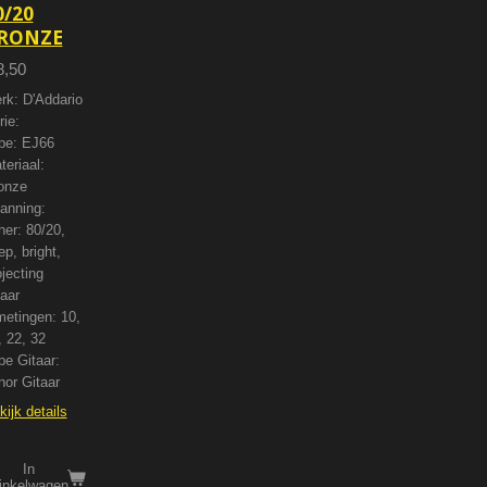
0/20
RONZE
8,50
rk: D'Addario
rie:
pe: EJ66
teriaal:
onze
anning:
her: 80/20,
ep, bright,
ojecting
aar
metingen: 10,
, 22, 32
pe Gitaar:
nor Gitaar
kijk details
In
inkelwagen