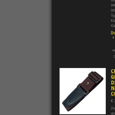
02
04
04
Ty
Kl
Gi
Be
w
C
G
D
N
C
€ 
Ze
git