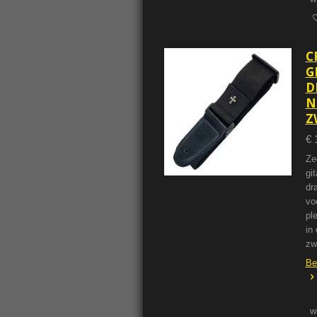
C
G
D
N
Z
€ 
Ze
git
dr
vo
pl
in 
zw
Be
w