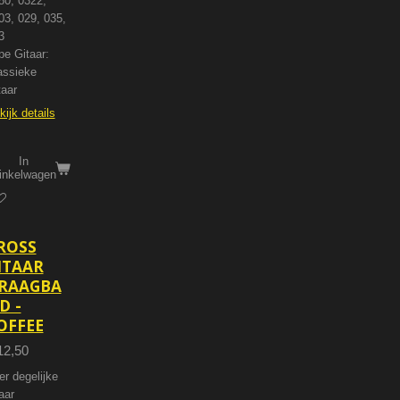
80, 0322,
03, 029, 035,
3
pe Gitaar:
assieke
taar
kijk details
In
inkelwagen
ROSS
ITAAR
RAAGBA
D -
OFFEE
12,50
er degelijke
aar