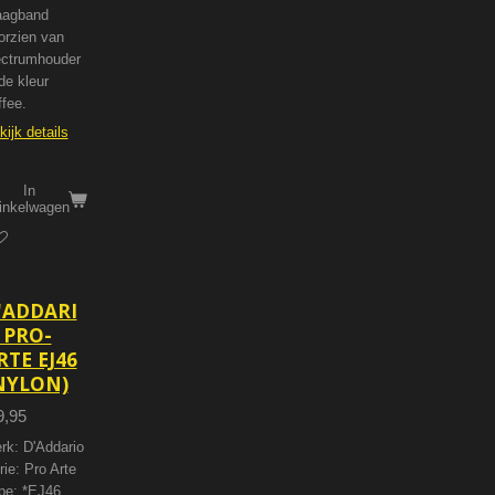
aagband
orzien van
ectrumhouder
de kleur
ffee.
kijk details
In
inkelwagen
'ADDARI
 PRO-
RTE EJ46
NYLON)
9,95
rk: D'Addario
rie: Pro Arte
pe: *EJ46