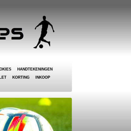
OKIES
HANDTEKENINGEN
LET
KORTING
INKOOP