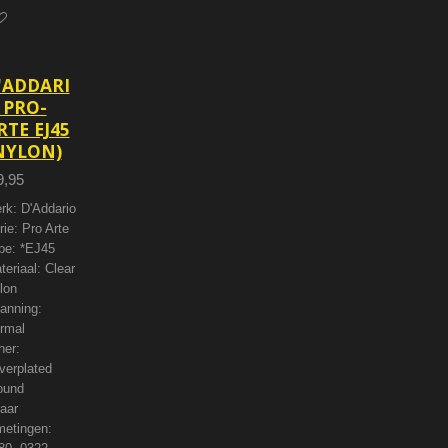
'ADDARI
 PRO-
RTE EJ45
NYLON)
9,95
rk: D'Addario
rie: Pro Arte
pe: *EJ45
teriaal: Clear
lon
anning:
rmal
her:
lverplated
und
aar
metingen: