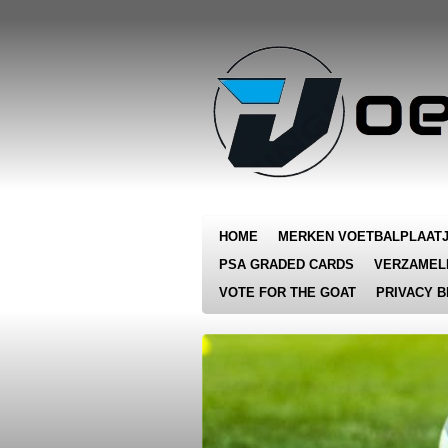
Ga
direct
naar
de
hoofdinhoud
HOME
MERKEN VOETBALPLAAT
PSA GRADED CARDS
VERZAMEL
VOTE FOR THE GOAT
PRIVACY B