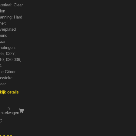
teriaal: Clear
lon
anning: Hard
her:
lverplated
und
aar
metingen:
85, 0327,
10, 030,036,
4
pe Gitaar:
assieke
taar
kijk details
In
inkelwagen