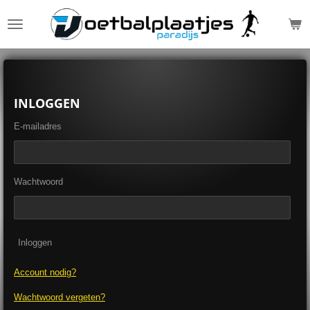
Ga
direct
naar
de
hoofdinhoud
INLOGGEN
E-mailadres
Wachtwoord
Inloggen
Account nodig?
Wachtwoord vergeten?