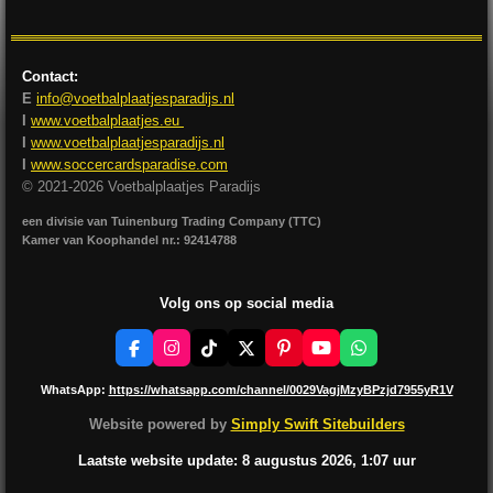
Contact:
E
info@voetbalplaatjesparadijs.nl
I
www.voetbalplaatjes.eu
I
www.voetbalplaatjesparadijs.nl
I
www.soccercardsparadise.com
© 2021-2026 Voetbalplaatjes Paradijs
een divisie van Tuinenburg Trading Company (TTC)
Kamer van Koophandel nr.: 92414788
Volg ons op social media
F
I
T
X
P
Y
W
a
n
i
i
o
h
c
s
k
n
u
a
WhatsApp:
https://whatsapp.com/channel/0029VagjMzyBPzjd7955yR1V
e
t
T
t
T
t
b
a
o
e
u
s
Website powered by
Simply Swift Sitebuilders
o
g
k
r
b
A
o
r
e
e
p
Laatste website update: 8 augustus
2026, 1:07
uur
k
a
s
p
m
t