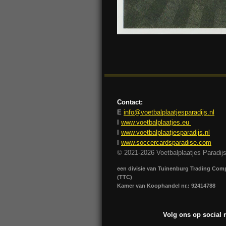
Contact:
E
info@voetbalplaatjesparadijs.nl
I
www.voetbalplaatjes.eu
I
www.voetbalplaatjesparadijs.nl
I
www.soccercardsparadise.com
© 2021-2026 Voetbalplaatjes Paradij
een divisie van Tuinenburg Trading Co
(TTC)
Kamer van Koophandel nr.: 92414788
Volg ons op social