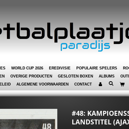
JES
WORLD CUP 2026
EREDIVISIE
POPULAIRE SPELERS
RO
EN
OVERIGE PRODUCTEN
GESLOTEN BOXEN
ALBUMS
OUT
ELEID
ALGEMENE VOORWAARDEN
CONTACT
#48: KAMPIOENS
LANDSTITEL (AJAX