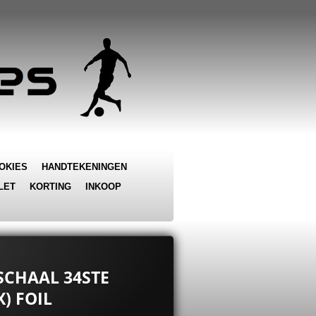
OKIES
HANDTEKENINGEN
LET
KORTING
INKOOP
SCHAAL 34STE
) FOIL