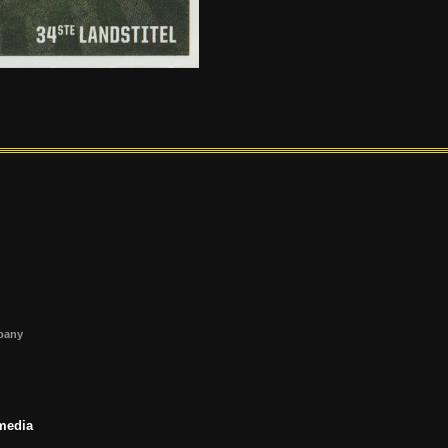
s
mpany
 media