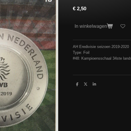
€ 2,50
In winkelwagen
AH Eredivisie seizoen 2019-2020
Type: Foil
#48: Kampioensschaal 34ste landst
D
D
S
e
e
h
l
e
a
e
l
r
n
e