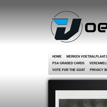
Ga
direct
naar
de
hoofdinhoud
HOME
MERKEN VOETBALPLAAT
PSA GRADED CARDS
VERZAMEL
VOTE FOR THE GOAT
PRIVACY B