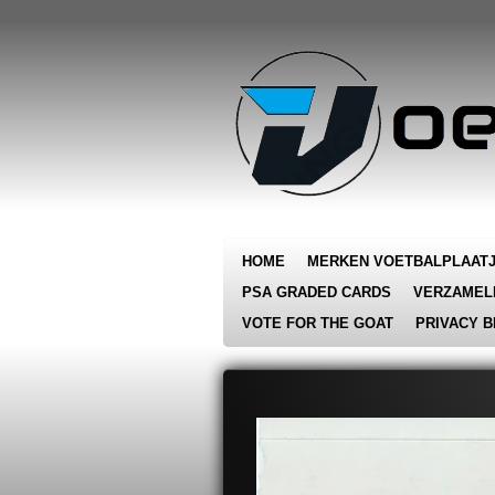
Ga
direct
naar
de
hoofdinhoud
HOME
MERKEN VOETBALPLAAT
PSA GRADED CARDS
VERZAMEL
VOTE FOR THE GOAT
PRIVACY B