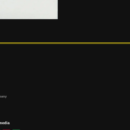
s
mpany
 media