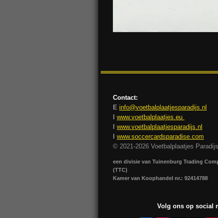
Contact:
E
info@voetbalplaatjesparadijs.nl
I
www.voetbalplaatjes.eu
I
www.voetbalplaatjesparadijs.nl
I
www.soccercardsparadise.com
© 2021-2026 Voetbalplaatjes Paradij
een divisie van Tuinenburg Trading Co
(TTC)
Kamer van Koophandel nr.: 92414788
Volg ons op social