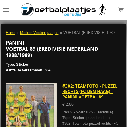
Ga
direct
naar
de
hoofdinhoud
Home
»
Merken Voetbalplaatjes
»
VOETBAL (EREDIVISIE) 1989
PANINI
VOETBAL 89 (EREDIVISIE NEDERLAND
1988/1989)
Type: Sticker
Aantal te verzamelen: 384
#302: TEAMFOTO - PUZZEL,
RECHTS (FC DEN HAAG) -
PANINI VOETBAL 89
€ 2,50
Panini - Voetbal 89 (Eredivisie)
Type: Sticker (puzzel rechts)
#302: Teamfoto puzzel rechts (FC