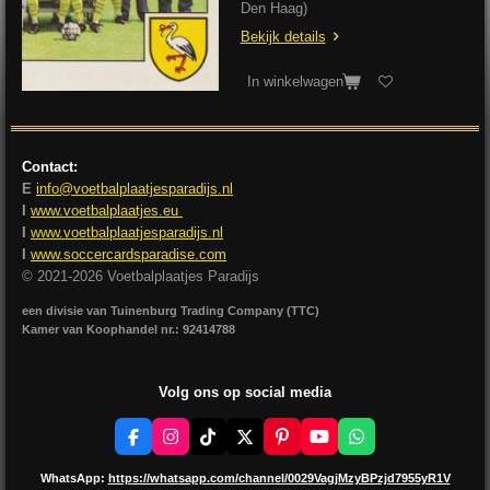
Den Haag)
Bekijk details
In winkelwagen
Contact:
E
info@voetbalplaatjesparadijs.nl
I
www.voetbalplaatjes.eu
I
www.voetbalplaatjesparadijs.nl
I
www.soccercardsparadise.com
© 2021-2026 Voetbalplaatjes Paradijs
een divisie van Tuinenburg Trading Company (TTC)
Kamer van Koophandel nr.: 92414788
Volg ons op social media
F
I
T
X
P
Y
W
a
n
i
i
o
h
c
s
k
n
u
a
WhatsApp:
https://whatsapp.com/channel/0029VagjMzyBPzjd7955yR1V