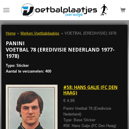
Ga
direct
naar
de
hoofdinhoud
Home
»
Merken Voetbalplaatjes
»
VOETBAL (EREDIVISIE) 1978
PANINI
VOETBAL 78 (EREDIVISIE NEDERLAND 1977-
1978)
Type: Sticker
Aantal te verzamelen: 400
#58: HANS GALJE (FC DEN
HAAG)
€ 4,95
Panini Voetbal 78 (Eredivisie
Nederland)
Type: Base Sticker
#58: Hans Galje (FC Den Haag)