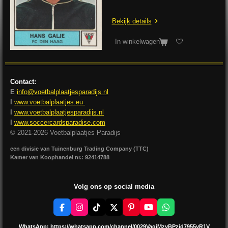
Bekijk details
In winkelwagen
Contact:
E
info@voetbalplaatjesparadijs.nl
I
www.voetbalplaatjes.eu
I
www.voetbalplaatjesparadijs.nl
I
www.soccercardsparadise.com
© 2021-2026 Voetbalplaatjes Paradijs
een divisie van Tuinenburg Trading Company (TTC)
Kamer van Koophandel nr.: 92414788
Volg ons op social media
F
I
T
X
P
Y
W
a
n
i
i
o
h
c
s
k
n
u
a
WhatsApp:
https://whatsapp.com/channel/0029VagjMzyBPzjd7955yR1V