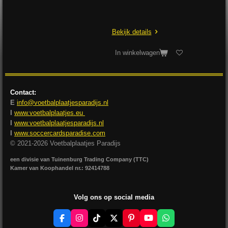
Bekijk details
In winkelwagen
Contact:
E
info@voetbalplaatjesparadijs.nl
I
www.voetbalplaatjes.eu
I
www.voetbalplaatjesparadijs.nl
I
www.soccercardsparadise.com
© 2021-2026 Voetbalplaatjes Paradijs
een divisie van Tuinenburg Trading Company (TTC)
Kamer van Koophandel nr.: 92414788
Volg ons op social media
F
I
T
X
P
Y
W