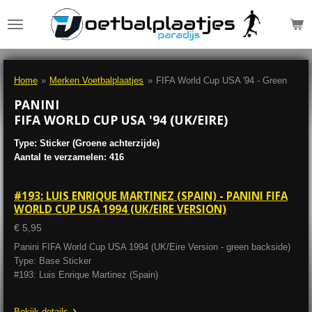
Ga
direct
naar
de
hoofdinhoud
Home
»
Merken Voetbalplaatjes
»
FIFA World Cup USA '94 - Green
PANINI
FIFA WORLD CUP USA '94 (UK/EIRE)
Type: Sticker (Groene achterzijde)
Aantal te verzamelen: 416
#193: LUIS ENRIQUE MARTINEZ (SPAIN) - PANINI FIFA
WORLD CUP USA 1994 (UK/EIRE VERSION)
€ 5,95
Panini FIFA World Cup USA 1994 (UK/Eire Version - green backside)
Type: Base Sticker
#193: Luis Enrique Martinez (Spain)
Bekijk details