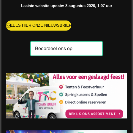
o
r
e
e
p
Laatste website update: 8 augustus
2026, 1:07
uur
k
a
s
p
m
t
LEES HIER ONZE NIEUWSBRIEF