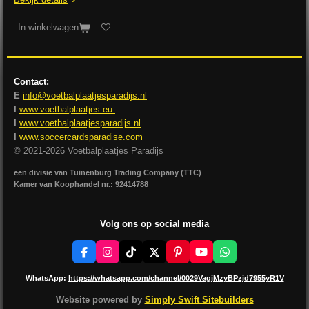
In winkelwagen
Contact:
E
info@voetbalplaatjesparadijs.nl
I
www.voetbalplaatjes.eu
I
www.voetbalplaatjesparadijs.nl
I
www.soccercardsparadise.com
© 2021-2026 Voetbalplaatjes Paradijs
een divisie van Tuinenburg Trading Company (TTC)
Kamer van Koophandel nr.: 92414788
Volg ons op social media
F
I
T
X
P
Y
W
a
n
i
i
o
h
c
s
k
n
u
a
WhatsApp:
https://whatsapp.com/channel/0029VagjMzyBPzjd7955yR1V
e
t
T
t
T
t
b
a
o
e
u
s
Website powered by
Simply Swift Sitebuilders
o
g
k
r
b
A