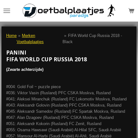
Ga
direct
naar
de
hoofdinhoud
Home
»
Merken
»
FIFA World Cup Russia 2018 -
Voetbalplaatjes
Black
PANINI
FIFA WORLD CUP RUSSIA 2018
(Zwarte achterzijde)
#004: Gold Foil ~ puzzle piece
#036: Viktor Vasin (Rusland) PFC CSKA Moskva, Rusland
#041: Aleksei Miranchuk (Rusland) FC Lokomotiv Moskva, Rusland
#043: Aleksandr Golovin (Rusland) PFC CSKA Moskva, Rusland
#045: Aleksandr Samedov (Rusland) FC Spartak Moskva, Rusland
#047: Alan Dzagoev (Rusland) PFC CSKA Moskva, Rusland
#051: Aleksandr Kokorin (Rusland) FC Zenit, Rusland
#055: Osama Hawsawi (Saudi Arabië) Al-Hilal SFC, Saudi Arabië
#057: Mansour Al-Harbi (Saudi Arabië) Al-Ahli, Saudi Arabië