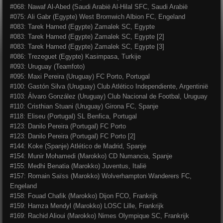
#068: Nawaf Al-Abed (Saudi Arabië Al-Hilal SFC, Saudi Arabië
#075: Ali Gabr (Egypte) West Bromwich Albion FC, Engeland
#083: Tarek Hamed (Egypte) Zamalek SC, Egypte
#083: Tarek Hamed (Egypte) Zamalek SC, Egypte [2]
#083: Tarek Hamed (Egypte) Zamalek SC, Egypte [3]
#086: Trezeguet (Egypte) Kasimpasa, Turkije
#093: Uruguay (Teamfoto)
#095: Maxi Pereira (Uruguay) FC Porto, Portugal
#100: Gastón Silva (Uruguay) Club Atlético Independiente, Argentinië
#103: Álvaro González (Uruguay) Club Nacional de Footbal, Uruguay
#110: Cristhian Stuani (Uruguay) Girona FC, Spanje
#118: Eliseu (Portugal) SL Benfica, Portugal
#123: Danilo Pereira (Portugal) FC Porto
#123: Danilo Pereira (Portugal) FC Porto [2]
#144: Koke (Spanje) Atlético de Madrid, Spanje
#154: Munir Mohamedi (Marokko) CD Numancia, Spanje
#155: Medhi Benatia (Marokko) Juventus, Italië
#157: Romain Saïss (Marokko) Wolverhampton Wanderers FC,
Engeland
#158: Fouad Chafik (Marokko) Dijon FCO, Frankrijk
#159: Hamza Mendyl (Marokko) LOSC Lille, Frankrijk
#169: Rachid Alioui (Marokko) Nimes Olympique SC, Frankrijk