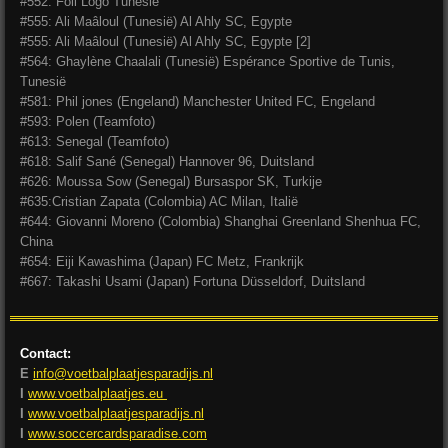
#552: Foil Logo Tunesië
#555: Ali Maâloul (Tunesië) Al Ahly SC, Egypte
#555: Ali Maâloul (Tunesië) Al Ahly SC, Egypte [2]
#564: Ghaylène Chaalali (Tunesië) Espérance Sportive de Tunis,
Tunesië
#581: Phil jones (Engeland) Manchester United FC, Engeland
#593: Polen (Teamfoto)
#613: Senegal (Teamfoto)
#618: Salif Sané (Senegal) Hannover 96, Duitsland
#626: Moussa Sow (Senegal) Bursaspor SK, Turkije
#635:Cristian Zapata (Colombia) AC Milan, Italië
#644: Giovanni Moreno (Colombia) Shanghai Greenland Shenhua FC,
China
#654: Eiji Kawashima (Japan) FC Metz, Frankrijk
#667: Takashi Usami (Japan) Fortuna Düsseldorf, Duitsland
Contact:
E
info@voetbalplaatjesparadijs.nl
I
www.voetbalplaatjes.eu
I
www.voetbalplaatjesparadijs.nl
I
www.soccercardsparadise.com