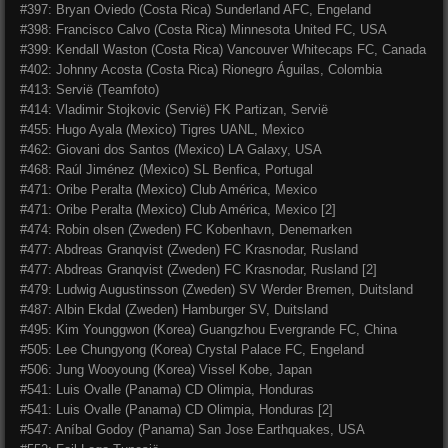
#397: Bryan Oviedo (Costa Rica) Sunderland AFC, Engeland
#398: Francisco Calvo (Costa Rica) Minnesota United FC, USA
#399: Kendall Waston (Costa Rica) Vancouver Whitecaps FC, Canada
#402: Johnny Acosta (Costa Rica) Rionegro Águilas, Colombia
#413: Servië (Teamfoto)
#414: Vladimir Stojkovic (Servië) FK Partizan, Servië
#455: Hugo Ayala (Mexico) Tigres UANL, Mexico
#462: Giovani dos Santos (Mexico) LA Galaxy, USA
#468: Raúl Jiménez (Mexico) SL Benfica, Portugal
#471: Oribe Peralta (Mexico) Club América, Mexico
#471: Oribe Peralta (Mexico) Club América, Mexico [2]
#474: Robin olsen (Zweden) FC Kobenhavn, Denemarken
#477: Abdreas Granqvist (Zweden) FC Krasnodar, Rusland
#477: Abdreas Granqvist (Zweden) FC Krasnodar, Rusland [2]
#479: Ludwig Augustinsson (Zweden) SV Werder Bremen, Duitsland
#487: Albin Ekdal (Zweden) Hamburger SV, Duitsland
#495: Kim Younggwon (Korea) Guangzhou Evergrande FC, China
#505: Lee Chungyong (Korea) Crystal Palace FC, Engeland
#506: Jung Wooyoung (Korea) Vissel Kobe, Japan
#541: Luis Ovalle (Panama) CD Olimpia, Honduras
#541: Luis Ovalle (Panama) CD Olimpia, Honduras [2]
#547: Aníbal Godoy (Panama) San Jose Earthquakes, USA