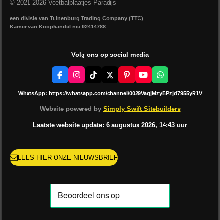
© 2021-2026 Voetbalplaatjes Paradijs
een divisie van Tuinenburg Trading Company (TTC)
Kamer van Koophandel nr.: 92414788
Volg ons op social media
F
I
T
X
P
Y
W
a
n
i
i
o
h
c
s
k
n
u
a
WhatsApp:
https://whatsapp.com/channel/0029VagjMzyBPzjd7955yR1V
e
t
T
t
T
t
b
a
o
e
u
s
Website powered by
Simply Swift Sitebuilders
o
g
k
r
b
A
o
r
e
e
p
Laatste website update: 6 augustus
2026, 14:43
uur
k
a
s
p
m
t
LEES HIER ONZE NIEUWSBRIEF