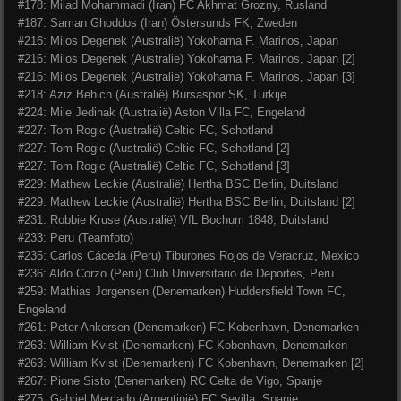
#178: Milad Mohammadi (Iran) FC Akhmat Grozny, Rusland
#187: Saman Ghoddos (Iran) Östersunds FK, Zweden
#216: Milos Degenek (Australië) Yokohama F. Marinos, Japan
#216: Milos Degenek (Australië) Yokohama F. Marinos, Japan [2]
#216: Milos Degenek (Australië) Yokohama F. Marinos, Japan [3]
#218: Aziz Behich (Australië) Bursaspor SK, Turkije
#224: Mile Jedinak (Australië) Aston Villa FC, Engeland
#227: Tom Rogic (Australië) Celtic FC, Schotland
#227: Tom Rogic (Australië) Celtic FC, Schotland [2]
#227: Tom Rogic (Australië) Celtic FC, Schotland [3]
#229: Mathew Leckie (Australië) Hertha BSC Berlin, Duitsland
#229: Mathew Leckie (Australië) Hertha BSC Berlin, Duitsland [2]
#231: Robbie Kruse (Australië) VfL Bochum 1848, Duitsland
#233: Peru (Teamfoto)
#235: Carlos Cáceda (Peru) Tiburones Rojos de Veracruz, Mexico
#236: Aldo Corzo (Peru) Club Universitario de Deportes, Peru
#259: Mathias Jorgensen (Denemarken) Huddersfield Town FC,
Engeland
#261: Peter Ankersen (Denemarken) FC Kobenhavn, Denemarken
#263: William Kvist (Denemarken) FC Kobenhavn, Denemarken
#263: William Kvist (Denemarken) FC Kobenhavn, Denemarken [2]
#267: Pione Sisto (Denemarken) RC Celta de Vigo, Spanje
#275: Gabriel Mercado (Argentinië) FC Sevilla, Spanje