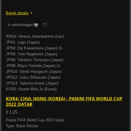
Bekijk details
In winkelwagen
IRN14: Alireza Jahanbakhsh (Iran)
JPN1: Logo (Japan)
JPN3: Eiji Kawashima (Japan) 2x
JPN4: Yuto Nagatomo (Japan)
JPN6: Takehiro Tomiyasu (Japan)
JPN8: Maya Yoshida (Japan) 2x
JPN10: Genki Haraguchi (Japan)
JPN12: Gaku Shibasaki (Japan)
JPN14: Takuma Asano (Japan)
KOR3: Hyeon-Woo Jo (Korea)
KOR4: CHUL HONG (KOREA) - PANINI FIFA WORLD CUP
2022 QATAR
€ 1,25
Panini FIFA World Cup 2022 Qatar
Type: Base Sticker