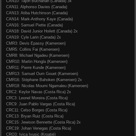
CAN10: Tajon Buchanan (Canada) 3x
CAN11: Alphonso Davies (Canada)
CAN13: Atiba Hutchinson (Canada)
CAN14: Mark-Anthony Kaye (Canada)
CAN16: Samuel Piette (Canada)
CAN18: David Junior Hoilett (Canada) 2x
CAN19: Cyle Larin (Canada) 2x
CMR3: Devis Epassy (Kameroen)
CMR5: Collins Fai (Kameroen)
CMR8: Michael Ngadeu (Kameroen)
CMR10: Martin Hongla (Kameroen)
CMR11: Pierre Kunde (Kameroen)
CMR13: Samuel Oum Gouet (Kameroen)
CMR16: Stéphane Bahoken (Kameroen) 2x
CMR18: Nicolas Moumi Ngamaleu (Kameroen)
CRC2: Keylor Navas (Costa Rica) 2x
CRC3: Leonel Moreira (Costa Rica)
CRC9: Juan Pablo Vargas (Costa Rica)
CRC11: Celso Borges (Costa Rica)
CRC13: Bryan Ruiz (Costa Rica)
CRC15: Jewison Bennette (Costa Rica) 2x
CRC19: Johan Venegas (Costa Rica)
CRO3: Ivica Ivusic (Kroatië)