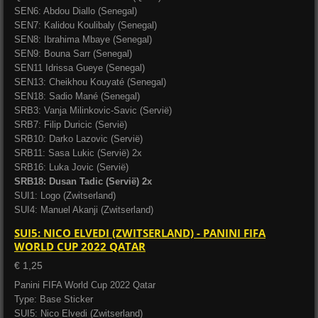
SEN6: Abdou Diallo (Senegal)
SEN7: Kalidou Koulibaly (Senegal)
SEN8: Ibrahima Mbaye (Senegal)
SEN9: Bouna Sarr (Senegal)
SEN11 Idrissa Gueye (Senegal)
SEN13: Cheikhou Kouyaté (Senegal)
SEN18: Sadio Mané (Senegal)
SRB3: Vanja Milinkovic-Savic (Servië)
SRB7: Filip Duricic (Servië)
SRB10: Darko Lazovic (Servië)
SRB11: Sasa Lukic (Servië) 2x
SRB16: Luka Jovic (Servië)
SRB18: Dusan Tadic (Servië) 2x
SUI1: Logo (Zwitserland)
SUI4: Manuel Akanji (Zwitserland)
SUI5: NICO ELVEDI (ZWITSERLAND) - PANINI FIFA
WORLD CUP 2022 QATAR
€ 1,25
Panini FIFA World Cup 2022 Qatar
Type: Base Sticker
SUI5: Nico Elvedi (Zwitserland)