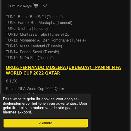
In winkelwagen
TUN2: Bechir Ben Saïd (Tunesië)
TUN3: Farouk Ben Mustapha (Tunesië)
TUN6: Bilel Ifa (Tunesië)
TUN10: Montassar Talbi (Tunesië) 2x
TUN11: Mohamed Ali Ben Romdhane (Tunesië)
TUN13: Aïssa Laïdouni (Tunesië)
TUN14: Ferjani Sassi (Tunesië)
TUN19: Naïm Sliti (Tunesië)
URU2: FERNANDO MUSLERA (URUGUAY) - PANINI FIFA
WORLD CUP 2022 QATAR
€ 1,50
Panini FIFA World Cup 2022 Qatar
Type: Base Sticker
Deze website gebruikt cookies voor analyse-
URU2: Fernando Muslera (Uruguay)
doeleinden en/of het tonen van advertenties. Door
gebruik te blijven maken van de site gaat u
hiermee akkoord.
Bekijk details
Akkoord
In winkelwagen