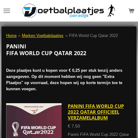
Ga
direct
naar
de
hoofdinhoud
Home
»
Merken Voetbalplaatjes
»
FIFA World Cup Qatar 2022
PANINI
FIFA WORLD CUP QATAR 2022
Deze plaatjes kunt u kopen voor € 0,25 per stuk tenzij anders
aangegeven. Op dit moment hebben wij nog geen "Extra
Plaatjes" op voorraad, deze hopen wij op korte termijn toe te
kunnen voegen.
PANINI FIFA WORLD CUP
2022 QATAR OFFICIEEL
VERZAMELALBUM
€ 7,50
Panini FIFA World Cup 2022 Qatar