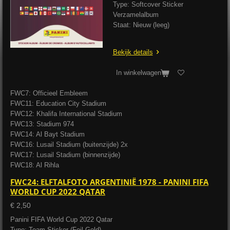
Type: Softcover Sticker
Verzamelalbum
Staat: Nieuw (leeg)
Bekijk details
In winkelwagen
FWC7: Officieel Embleem
FWC11: Education City Stadium
FWC12: Khalifa International Stadium
FWC13: Stadium 974
FWC14: Al Bayt Stadium
FWC16: Lusail Stadium (buitenzijde) 2x
FWC17: Lusail Stadium (binnenzijde)
FWC18: Al Rihla
FWC24: ELFTALFOTO ARGENTINIË 1978 - PANINI FIFA
WORLD CUP 2022 QATAR
€ 2,50
Panini FIFA World Cup 2022 Qatar
Type: Team Sticker (Foil Gold)