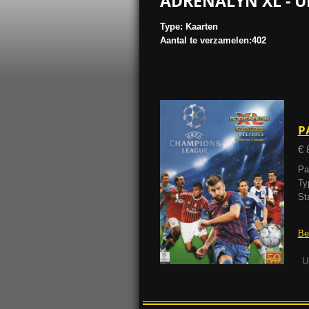
ADRENALYN XL - U
Type: Kaarten
Aantal te verzamelen:402
P
€ 
Pa
Ty
St
Be
U