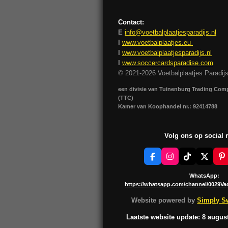
Contact:
E
info@voetbalplaatjesparadijs.nl
I
www.voetbalplaatjes.eu
I
www.voetbalplaatjesparadijs.nl
I
www.soccercardsparadise.com
© 2021-2026 Voetbalplaatjes Paradij
een divisie van Tuinenburg Trading Co
(TTC)
Kamer van Koophandel nr.: 92414788
Volg ons op social
F
I
T
X
P
a
n
i
i
c
s
k
n
WhatsApp:
e
t
T
t
https://whatsapp.com/channel/0029V
b
a
o
e
o
g
k
r
Website powered by
Simply Sw
o
r
e
k
a
s
Laatste website update: 8 augus
m
t