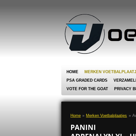
Ga
direct
naar
de
hoofdinhoud
HOME
MERKEN VOETBALPLAAT
PSA GRADED CARDS
VERZAMEL
VOTE FOR THE GOAT
PRIVACY B
Home
»
Merken Voetbalplaatjes
»
A
PANINI